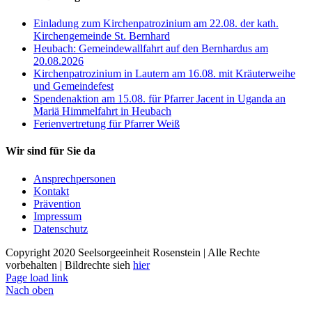
Einladung zum Kirchenpatrozinium am 22.08. der kath.
Kirchengemeinde St. Bernhard
Heubach: Gemeindewallfahrt auf den Bernhardus am
20.08.2026
Kirchenpatrozinium in Lautern am 16.08. mit Kräuterweihe
und Gemeindefest
Spendenaktion am 15.08. für Pfarrer Jacent in Uganda an
Mariä Himmelfahrt in Heubach
Ferienvertretung für Pfarrer Weiß
Wir sind für Sie da
Ansprechpersonen
Kontakt
Prävention
Impressum
Datenschutz
Copyright 2020 Seelsorgeeinheit Rosenstein | Alle Rechte
vorbehalten | Bildrechte sieh
hier
Page load link
Nach oben