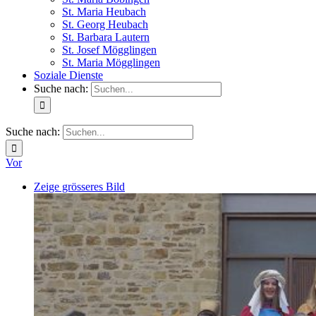
St. Maria Heubach
St. Georg Heubach
St. Barbara Lautern
St. Josef Mögglingen
St. Maria Mögglingen
Soziale Dienste
Suche nach:
Suche nach:
Vor
Zeige grösseres Bild