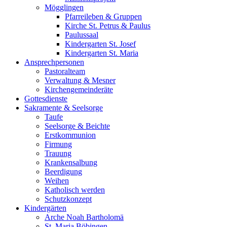
Mögglingen
Pfarreileben & Gruppen
Kirche St. Petrus & Paulus
Paulussaal
Kindergarten St. Josef
Kindergarten St. Maria
Ansprechpersonen
Pastoralteam
Verwaltung & Mesner
Kirchengemeinderäte
Gottesdienste
Sakramente & Seelsorge
Taufe
Seelsorge & Beichte
Erstkommunion
Firmung
Trauung
Krankensalbung
Beerdigung
Weihen
Katholisch werden
Schutzkonzept
Kindergärten
Arche Noah Bartholomä
St. Maria Böbingen