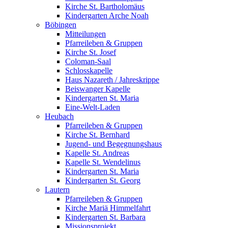
Kirche St. Bartholomäus
Kindergarten Arche Noah
Böbingen
Mitteilungen
Pfarreileben & Gruppen
Kirche St. Josef
Coloman-Saal
Schlosskapelle
Haus Nazareth / Jahreskrippe
Beiswanger Kapelle
Kindergarten St. Maria
Eine-Welt-Laden
Heubach
Pfarreileben & Gruppen
Kirche St. Bernhard
Jugend- und Begegnungshaus
Kapelle St. Andreas
Kapelle St. Wendelinus
Kindergarten St. Maria
Kindergarten St. Georg
Lautern
Pfarreileben & Gruppen
Kirche Mariä Himmelfahrt
Kindergarten St. Barbara
Missionsprojekt