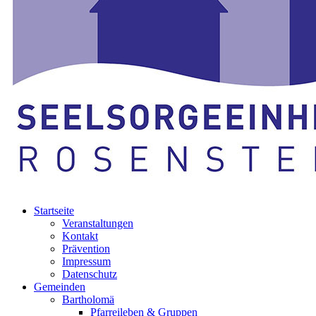
Startseite
Veranstaltungen
Kontakt
Prävention
Impressum
Datenschutz
Gemeinden
Bartholomä
Pfarreileben & Gruppen