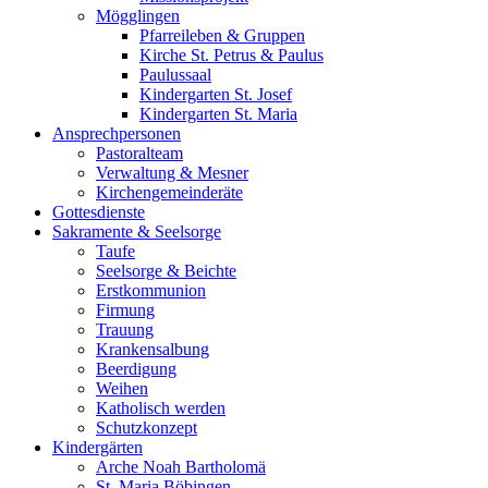
Mögglingen
Pfarreileben & Gruppen
Kirche St. Petrus & Paulus
Paulussaal
Kindergarten St. Josef
Kindergarten St. Maria
Ansprechpersonen
Pastoralteam
Verwaltung & Mesner
Kirchengemeinderäte
Gottesdienste
Sakramente & Seelsorge
Taufe
Seelsorge & Beichte
Erstkommunion
Firmung
Trauung
Krankensalbung
Beerdigung
Weihen
Katholisch werden
Schutzkonzept
Kindergärten
Arche Noah Bartholomä
St. Maria Böbingen