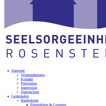
Startseite
Veranstaltungen
Kontakt
Prävention
Impressum
Datenschutz
Gemeinden
Bartholomä
Pfarreileben & Gruppen