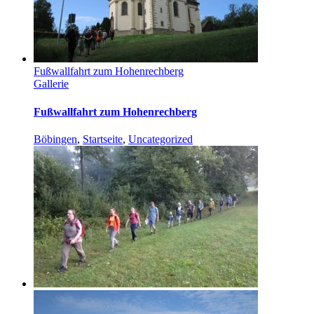
Fußwallfahrt zum Hohenrechberg
Gallerie
Fußwallfahrt zum Hohenrechberg
Böbingen
,
Startseite
,
Uncategorized