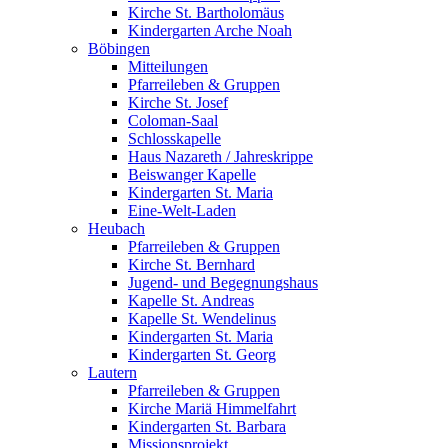
Kirche St. Bartholomäus
Kindergarten Arche Noah
Böbingen
Mitteilungen
Pfarreileben & Gruppen
Kirche St. Josef
Coloman-Saal
Schlosskapelle
Haus Nazareth / Jahreskrippe
Beiswanger Kapelle
Kindergarten St. Maria
Eine-Welt-Laden
Heubach
Pfarreileben & Gruppen
Kirche St. Bernhard
Jugend- und Begegnungshaus
Kapelle St. Andreas
Kapelle St. Wendelinus
Kindergarten St. Maria
Kindergarten St. Georg
Lautern
Pfarreileben & Gruppen
Kirche Mariä Himmelfahrt
Kindergarten St. Barbara
Missionsprojekt