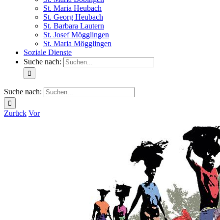
St. Maria Heubach
St. Georg Heubach
St. Barbara Lautern
St. Josef Mögglingen
St. Maria Mögglingen
Soziale Dienste
Suche nach:
Suche nach:
Zurück
Vor