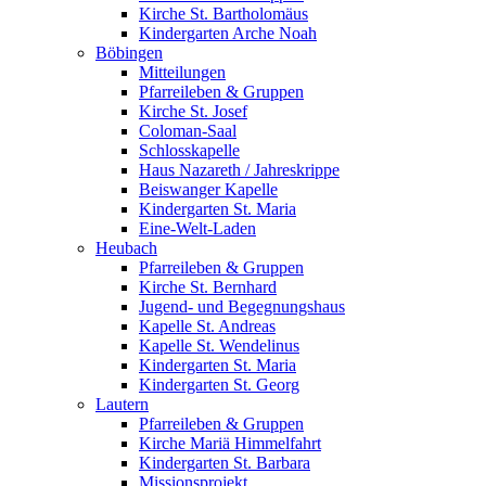
Kirche St. Bartholomäus
Kindergarten Arche Noah
Böbingen
Mitteilungen
Pfarreileben & Gruppen
Kirche St. Josef
Coloman-Saal
Schlosskapelle
Haus Nazareth / Jahreskrippe
Beiswanger Kapelle
Kindergarten St. Maria
Eine-Welt-Laden
Heubach
Pfarreileben & Gruppen
Kirche St. Bernhard
Jugend- und Begegnungshaus
Kapelle St. Andreas
Kapelle St. Wendelinus
Kindergarten St. Maria
Kindergarten St. Georg
Lautern
Pfarreileben & Gruppen
Kirche Mariä Himmelfahrt
Kindergarten St. Barbara
Missionsprojekt