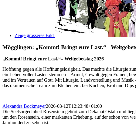
Zeige grösseres Bild
Mögglingen: „Kommt! Bringt eure Last.“– Weltgebet
„Kommt! Bringt eure Last.“– Weltgebetstag 2026
Hoffnung gegen alle Hoffnungs­losigkeit. Das machte die Liturgie zu
ein Leben voller Lasten stemmen – Armut, Gewalt gegen Frauen, bewaf
und im Vertrauen auf Gott. Mit Liturgie, Landvorstellung und Musik 
das ökumenische Team zum Bleiben ein: bei Kuchen, Brot und Dips 
Alexandra Bockmeyer
2026-03-12T12:23:48+01:00
Die Seelsorgeeinheit Rosenstein gehört zum Dekanat Ostalb und liegt
um den Rosenstein, einer markanten Erhebung, auf der schon von wei
Jahrhundert zu sehen ist.