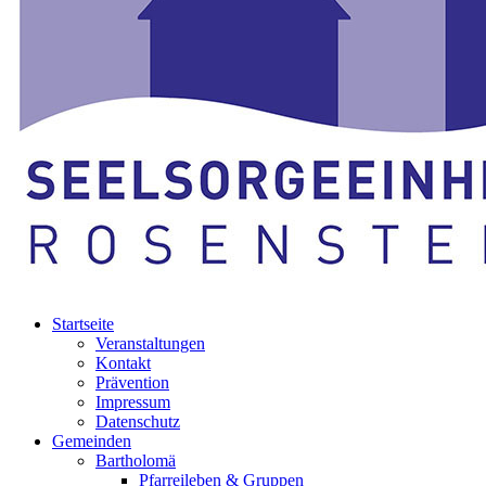
Startseite
Veranstaltungen
Kontakt
Prävention
Impressum
Datenschutz
Gemeinden
Bartholomä
Pfarreileben & Gruppen