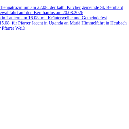
henpatrozinium am 22.08. der kath. Kirchengemeinde St. Bernhard
wallfahrt auf den Bernhardus am 20.08.2026
 in Lautern am 16.08. mit Kräuterweihe und Gemeindefest
5.08. für Pfarrer Jacent in Uganda an Mariä Himmelfahrt in Heubach
r Pfarrer Weiß