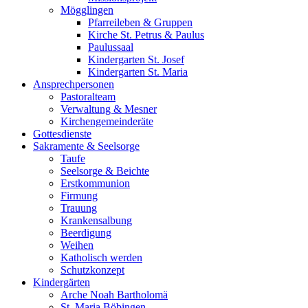
Mögglingen
Pfarreileben & Gruppen
Kirche St. Petrus & Paulus
Paulussaal
Kindergarten St. Josef
Kindergarten St. Maria
Ansprechpersonen
Pastoralteam
Verwaltung & Mesner
Kirchengemeinderäte
Gottesdienste
Sakramente & Seelsorge
Taufe
Seelsorge & Beichte
Erstkommunion
Firmung
Trauung
Krankensalbung
Beerdigung
Weihen
Katholisch werden
Schutzkonzept
Kindergärten
Arche Noah Bartholomä
St. Maria Böbingen