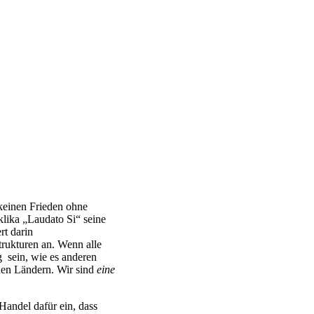
 keinen Frieden ohne
klika „Laudato Si“ seine
rt darin
rukturen an. Wenn alle
g
sein, wie es anderen
rnen Ländern. Wir sind
eine
Handel dafür ein, dass