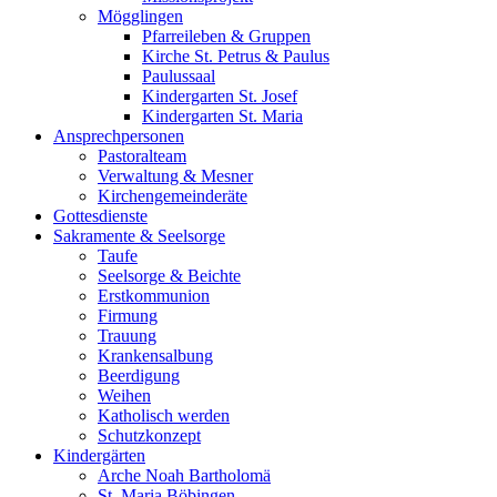
Mögglingen
Pfarreileben & Gruppen
Kirche St. Petrus & Paulus
Paulussaal
Kindergarten St. Josef
Kindergarten St. Maria
Ansprechpersonen
Pastoralteam
Verwaltung & Mesner
Kirchengemeinderäte
Gottesdienste
Sakramente & Seelsorge
Taufe
Seelsorge & Beichte
Erstkommunion
Firmung
Trauung
Krankensalbung
Beerdigung
Weihen
Katholisch werden
Schutzkonzept
Kindergärten
Arche Noah Bartholomä
St. Maria Böbingen