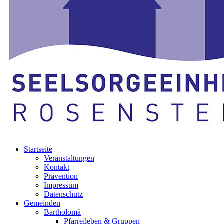
Startseite
Veranstaltungen
Kontakt
Prävention
Impressum
Datenschutz
Gemeinden
Bartholomä
Pfarreileben & Gruppen