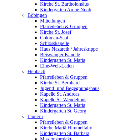
Kirche St. Bartholomäus
Kindergarten Arche Noah
Böbingen
Mitteilungen
Pfarreileben & Gruppen
Kirche St. Josef
Coloman-Saal
Schlosskapelle
Haus Nazareth / Jahreskrippe
Beiswanger Kapelle
Kindergarten St. Maria
Eine-Welt-Laden
Heubach
Pfarreileben & Gruppen
Kirche St. Bernhard
Jugend- und Begegnungshaus
Kapelle St. Andreas
Kapelle St. Wendelinus
Kindergarten St. Maria
Kindergarten St. Georg
Lautern
Pfarreileben & Gruppen
Kirche Mariä Himmelfahrt
Kindergarten St. Barbara
Missionsprojekt