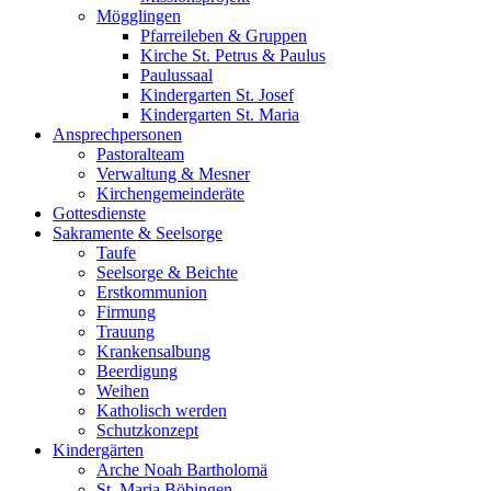
Mögglingen
Pfarreileben & Gruppen
Kirche St. Petrus & Paulus
Paulussaal
Kindergarten St. Josef
Kindergarten St. Maria
Ansprechpersonen
Pastoralteam
Verwaltung & Mesner
Kirchengemeinderäte
Gottesdienste
Sakramente & Seelsorge
Taufe
Seelsorge & Beichte
Erstkommunion
Firmung
Trauung
Krankensalbung
Beerdigung
Weihen
Katholisch werden
Schutzkonzept
Kindergärten
Arche Noah Bartholomä
St. Maria Böbingen