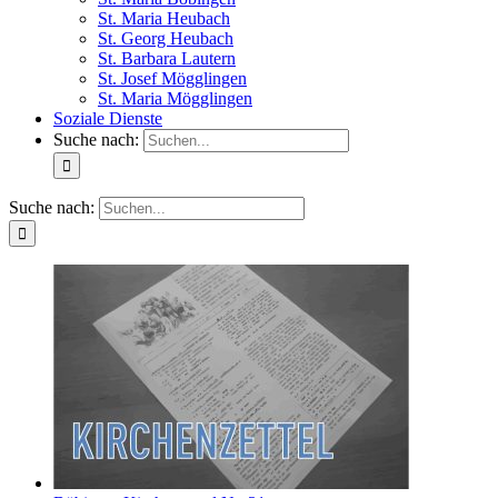
St. Maria Heubach
St. Georg Heubach
St. Barbara Lautern
St. Josef Mögglingen
St. Maria Mögglingen
Soziale Dienste
Suche nach:
Suche nach: