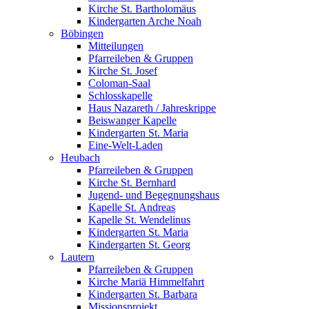
Kirche St. Bartholomäus
Kindergarten Arche Noah
Böbingen
Mitteilungen
Pfarreileben & Gruppen
Kirche St. Josef
Coloman-Saal
Schlosskapelle
Haus Nazareth / Jahreskrippe
Beiswanger Kapelle
Kindergarten St. Maria
Eine-Welt-Laden
Heubach
Pfarreileben & Gruppen
Kirche St. Bernhard
Jugend- und Begegnungshaus
Kapelle St. Andreas
Kapelle St. Wendelinus
Kindergarten St. Maria
Kindergarten St. Georg
Lautern
Pfarreileben & Gruppen
Kirche Mariä Himmelfahrt
Kindergarten St. Barbara
Missionsprojekt