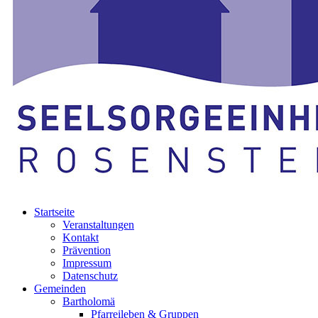
Startseite
Veranstaltungen
Kontakt
Prävention
Impressum
Datenschutz
Gemeinden
Bartholomä
Pfarreileben & Gruppen