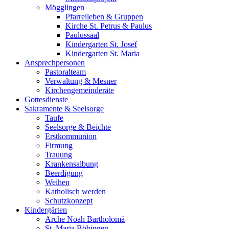
Mögglingen
Pfarreileben & Gruppen
Kirche St. Petrus & Paulus
Paulussaal
Kindergarten St. Josef
Kindergarten St. Maria
Ansprechpersonen
Pastoralteam
Verwaltung & Mesner
Kirchengemeinderäte
Gottesdienste
Sakramente & Seelsorge
Taufe
Seelsorge & Beichte
Erstkommunion
Firmung
Trauung
Krankensalbung
Beerdigung
Weihen
Katholisch werden
Schutzkonzept
Kindergärten
Arche Noah Bartholomä
St. Maria Böbingen