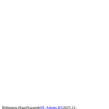
Böbingen-HausNazareth
SE-Admin-RS
2025-11-