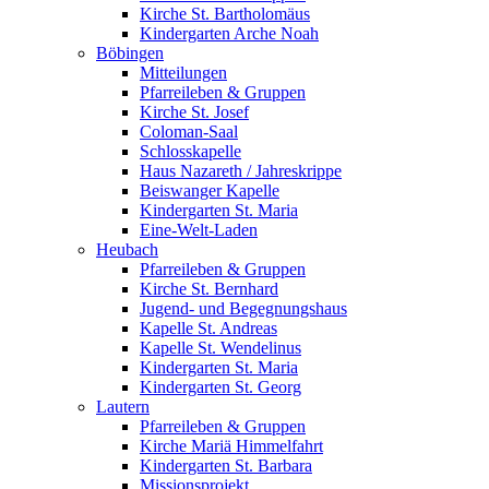
Kirche St. Bartholomäus
Kindergarten Arche Noah
Böbingen
Mitteilungen
Pfarreileben & Gruppen
Kirche St. Josef
Coloman-Saal
Schlosskapelle
Haus Nazareth / Jahreskrippe
Beiswanger Kapelle
Kindergarten St. Maria
Eine-Welt-Laden
Heubach
Pfarreileben & Gruppen
Kirche St. Bernhard
Jugend- und Begegnungshaus
Kapelle St. Andreas
Kapelle St. Wendelinus
Kindergarten St. Maria
Kindergarten St. Georg
Lautern
Pfarreileben & Gruppen
Kirche Mariä Himmelfahrt
Kindergarten St. Barbara
Missionsprojekt