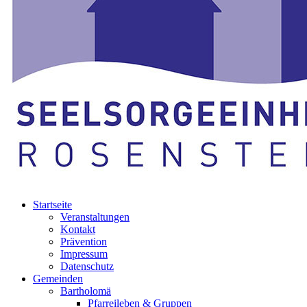
Startseite
Veranstaltungen
Kontakt
Prävention
Impressum
Datenschutz
Gemeinden
Bartholomä
Pfarreileben & Gruppen