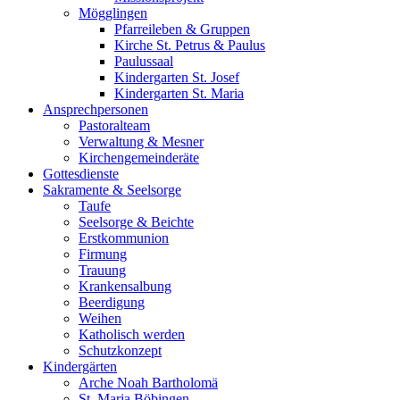
Mögglingen
Pfarreileben & Gruppen
Kirche St. Petrus & Paulus
Paulussaal
Kindergarten St. Josef
Kindergarten St. Maria
Ansprechpersonen
Pastoralteam
Verwaltung & Mesner
Kirchengemeinderäte
Gottesdienste
Sakramente & Seelsorge
Taufe
Seelsorge & Beichte
Erstkommunion
Firmung
Trauung
Krankensalbung
Beerdigung
Weihen
Katholisch werden
Schutzkonzept
Kindergärten
Arche Noah Bartholomä
St. Maria Böbingen