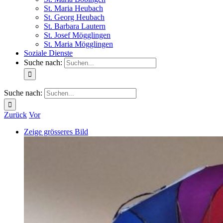
St. Maria Heubach
St. Georg Heubach
St. Barbara Lautern
St. Josef Mögglingen
St. Maria Mögglingen
Soziale Dienste
Suche nach:
Suche nach:
Zurück
Vor
Zeige grösseres Bild