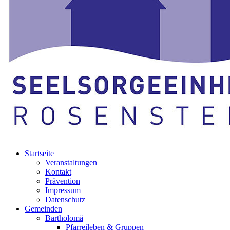
Startseite
Veranstaltungen
Kontakt
Prävention
Impressum
Datenschutz
Gemeinden
Bartholomä
Pfarreileben & Gruppen