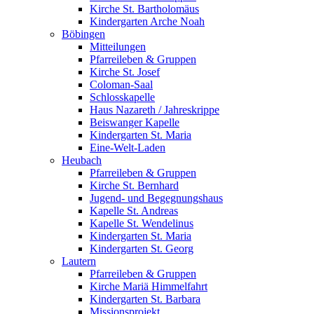
Kirche St. Bartholomäus
Kindergarten Arche Noah
Böbingen
Mitteilungen
Pfarreileben & Gruppen
Kirche St. Josef
Coloman-Saal
Schlosskapelle
Haus Nazareth / Jahreskrippe
Beiswanger Kapelle
Kindergarten St. Maria
Eine-Welt-Laden
Heubach
Pfarreileben & Gruppen
Kirche St. Bernhard
Jugend- und Begegnungshaus
Kapelle St. Andreas
Kapelle St. Wendelinus
Kindergarten St. Maria
Kindergarten St. Georg
Lautern
Pfarreileben & Gruppen
Kirche Mariä Himmelfahrt
Kindergarten St. Barbara
Missionsprojekt