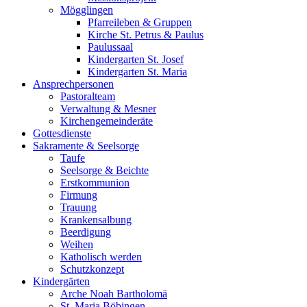
Mögglingen
Pfarreileben & Gruppen
Kirche St. Petrus & Paulus
Paulussaal
Kindergarten St. Josef
Kindergarten St. Maria
Ansprechpersonen
Pastoralteam
Verwaltung & Mesner
Kirchengemeinderäte
Gottesdienste
Sakramente & Seelsorge
Taufe
Seelsorge & Beichte
Erstkommunion
Firmung
Trauung
Krankensalbung
Beerdigung
Weihen
Katholisch werden
Schutzkonzept
Kindergärten
Arche Noah Bartholomä
St. Maria Böbingen