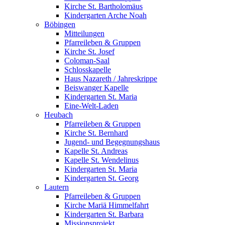
Kirche St. Bartholomäus
Kindergarten Arche Noah
Böbingen
Mitteilungen
Pfarreileben & Gruppen
Kirche St. Josef
Coloman-Saal
Schlosskapelle
Haus Nazareth / Jahreskrippe
Beiswanger Kapelle
Kindergarten St. Maria
Eine-Welt-Laden
Heubach
Pfarreileben & Gruppen
Kirche St. Bernhard
Jugend- und Begegnungshaus
Kapelle St. Andreas
Kapelle St. Wendelinus
Kindergarten St. Maria
Kindergarten St. Georg
Lautern
Pfarreileben & Gruppen
Kirche Mariä Himmelfahrt
Kindergarten St. Barbara
Missionsprojekt