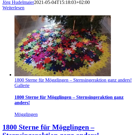
Jörg Hudelmaier
2021-05-04T15:18:03+02:00
Weiterlesen
1800 Sterne für Mögglingen – Sternsingeraktion ganz anders!
Gallerie
1800 Sterne für Mögglingen – Sternsingeraktion ganz
anders!
Mögglingen
1800 Sterne für Mögglingen –