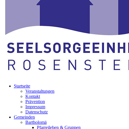
Startseite
Veranstaltungen
Kontakt
Prävention
Impressum
Datenschutz
Gemeinden
Bartholomä
Pfarreileben & Gruppen