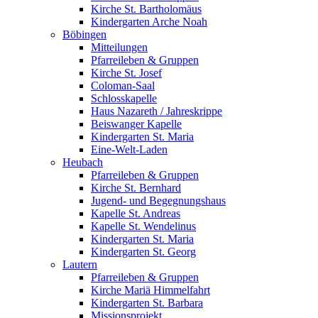
Kirche St. Bartholomäus
Kindergarten Arche Noah
Böbingen
Mitteilungen
Pfarreileben & Gruppen
Kirche St. Josef
Coloman-Saal
Schlosskapelle
Haus Nazareth / Jahreskrippe
Beiswanger Kapelle
Kindergarten St. Maria
Eine-Welt-Laden
Heubach
Pfarreileben & Gruppen
Kirche St. Bernhard
Jugend- und Begegnungshaus
Kapelle St. Andreas
Kapelle St. Wendelinus
Kindergarten St. Maria
Kindergarten St. Georg
Lautern
Pfarreileben & Gruppen
Kirche Mariä Himmelfahrt
Kindergarten St. Barbara
Missionsprojekt