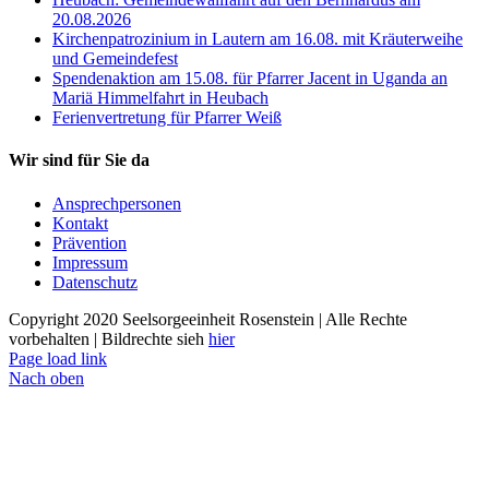
20.08.2026
Kirchenpatrozinium in Lautern am 16.08. mit Kräuterweihe
und Gemeindefest
Spendenaktion am 15.08. für Pfarrer Jacent in Uganda an
Mariä Himmelfahrt in Heubach
Ferienvertretung für Pfarrer Weiß
Wir sind für Sie da
Ansprechpersonen
Kontakt
Prävention
Impressum
Datenschutz
Copyright 2020 Seelsorgeeinheit Rosenstein | Alle Rechte
vorbehalten | Bildrechte sieh
hier
Page load link
Nach oben