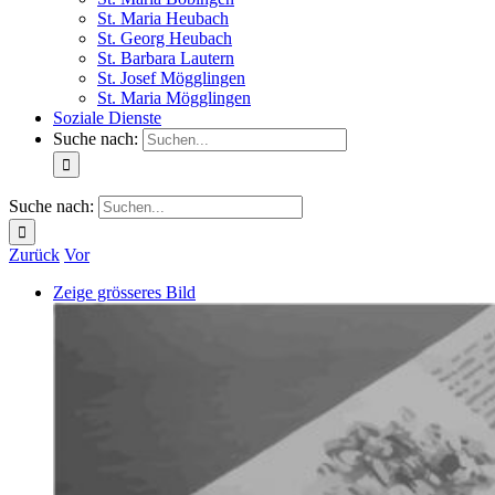
St. Maria Heubach
St. Georg Heubach
St. Barbara Lautern
St. Josef Mögglingen
St. Maria Mögglingen
Soziale Dienste
Suche nach:
Suche nach:
Zurück
Vor
Zeige grösseres Bild