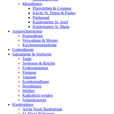
Mögglingen
Pfarreileben & Gruppen
Kirche St. Petrus & Paulus
Paulussaal
Kindergarten St. Josef
Kindergarten St. Maria
Ansprechpersonen
Pastoralteam
Verwaltung & Mesner
Kirchengemeinderäte
Gottesdienste
Sakramente & Seelsorge
Taufe
Seelsorge & Beichte
Erstkommunion
Firmung
Trauung
Krankensalbung
Beerdigung
Weihen
Katholisch werden
Schutzkonzept
Kindergärten
Arche Noah Bartholomä
St. Maria Böbingen