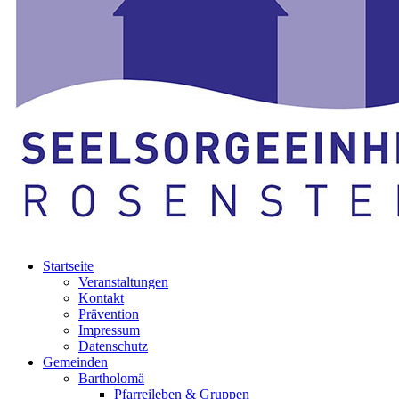
Startseite
Veranstaltungen
Kontakt
Prävention
Impressum
Datenschutz
Gemeinden
Bartholomä
Pfarreileben & Gruppen