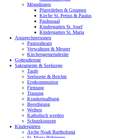
Mögglingen
Pfarreileben & Gruppen
Kirche St. Petrus & Paulus
Paulussaal
Kindergarten St. Josef
Kindergarten St. Maria
Ansprechpersonen
Pastoralteam
Verwaltung & Mesner
Kirchengemeinderäte
Gottesdienste
Sakramente & Seelsorge
Taufe
Seelsorge & Beichte
Erstkommunion
Firmung
Trauung
Krankensalbung
Beerdigung
Weihen
Katholisch werden
Schutzkonzept
Kindergärten
Arche Noah Bartholomä
St. Maria Böbingen