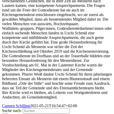
verschiedenen Geistlichen, die in ihrer
Zeit als Mesnerin nach
Lautern kamen, eine kompetente Ansprechpartnerin. Die Fragen
rund um die Feier der Gottesdienste hat sie auch im
Kirchengemeinderat entschlossen eingebracht, wo sie zuerst als
gewähltes Mitglied, dann als beratendendes Mitglied dabei
ist. Die
vielen Menschen von auswärts, Hochzeitspaare,
Wallfahrts
–
gruppen, Pilger:innen, Gottesdienstteilnehmer:innen oder
einfach
suchende Menschen fanden in Uschi Schmid eine
kompetente und
mitfühlende Ansprech
partnerin,
die auch gerne
durch ihre Kirche
geführt
hat.
Eine
große
Herausforderung für
Uschi Schmid
als Mesnerin war sicher die Zeit
der
Kirchenschließung
seit
Oktober
2019
und
die
Kirchen
renovierung.
Die Gottes
dienste im Dorfhaus und an der
Trauerhalle
bildeten
eine
besondere
Herausforderung für
d
en Mesnerdienst.
Zur
Verabschiedung am 01. Mai in
der
Lauterner
Kirche
waren
die
Mitglieder
des
Kirchengemeinderates und
der
Ge
meind
e
gekommen. Pfarrer
Weiß dankte Uschi Schmid für ihren jahrelangen
beherzten Einsatz
als Mesnerin mit e
inem Blumenstrauß und einem
Bildband „Orte
der Stille“ und brachte seine Freude zum Ausdruck,
dass sie Teil
der Gemeinde und des Ehrenamtlichenteams bleibt.
Ihre Kirche
wird es bleib
en, als Leiterin von Wortgottesfeiern und
Andachten,
als Gemeindemitglied.
Carmen Schilling
2021-05-21T16:54:47+02:00
Suche nach: