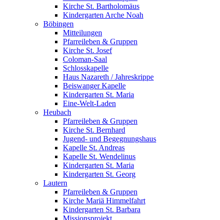
Kirche St. Bartholomäus
Kindergarten Arche Noah
Böbingen
Mitteilungen
Pfarreileben & Gruppen
Kirche St. Josef
Coloman-Saal
Schlosskapelle
Haus Nazareth / Jahreskrippe
Beiswanger Kapelle
Kindergarten St. Maria
Eine-Welt-Laden
Heubach
Pfarreileben & Gruppen
Kirche St. Bernhard
Jugend- und Begegnungshaus
Kapelle St. Andreas
Kapelle St. Wendelinus
Kindergarten St. Maria
Kindergarten St. Georg
Lautern
Pfarreileben & Gruppen
Kirche Mariä Himmelfahrt
Kindergarten St. Barbara
Missionsprojekt