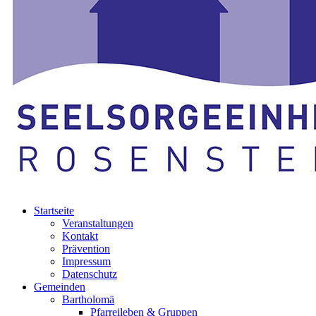
Startseite
Veranstaltungen
Kontakt
Prävention
Impressum
Datenschutz
Gemeinden
Bartholomä
Pfarreileben & Gruppen