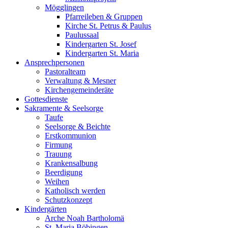
Mögglingen
Pfarreileben & Gruppen
Kirche St. Petrus & Paulus
Paulussaal
Kindergarten St. Josef
Kindergarten St. Maria
Ansprechpersonen
Pastoralteam
Verwaltung & Mesner
Kirchengemeinderäte
Gottesdienste
Sakramente & Seelsorge
Taufe
Seelsorge & Beichte
Erstkommunion
Firmung
Trauung
Krankensalbung
Beerdigung
Weihen
Katholisch werden
Schutzkonzept
Kindergärten
Arche Noah Bartholomä
St. Maria Böbingen