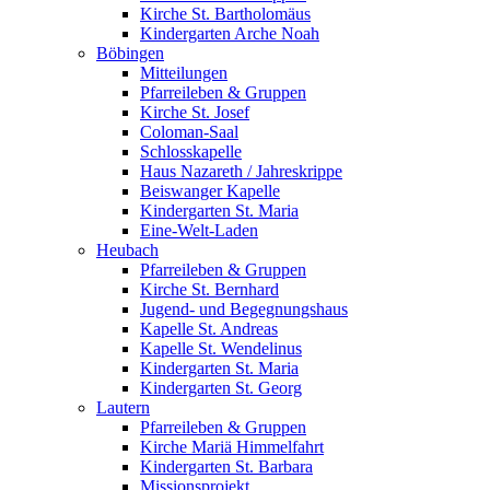
Kirche St. Bartholomäus
Kindergarten Arche Noah
Böbingen
Mitteilungen
Pfarreileben & Gruppen
Kirche St. Josef
Coloman-Saal
Schlosskapelle
Haus Nazareth / Jahreskrippe
Beiswanger Kapelle
Kindergarten St. Maria
Eine-Welt-Laden
Heubach
Pfarreileben & Gruppen
Kirche St. Bernhard
Jugend- und Begegnungshaus
Kapelle St. Andreas
Kapelle St. Wendelinus
Kindergarten St. Maria
Kindergarten St. Georg
Lautern
Pfarreileben & Gruppen
Kirche Mariä Himmelfahrt
Kindergarten St. Barbara
Missionsprojekt