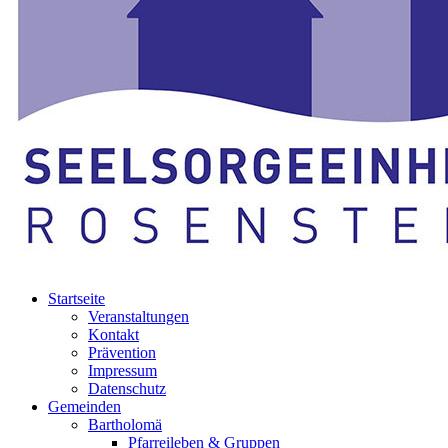
Startseite
Veranstaltungen
Kontakt
Prävention
Impressum
Datenschutz
Gemeinden
Bartholomä
Pfarreileben & Gruppen