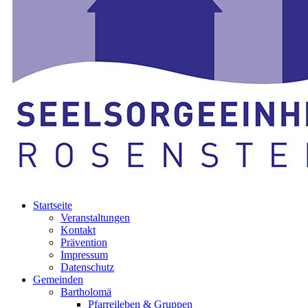
Startseite
Veranstaltungen
Kontakt
Prävention
Impressum
Datenschutz
Gemeinden
Bartholomä
Pfarreileben & Gruppen