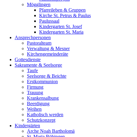
Mögglingen
Pfarreileben & Gruppen
Kirche St. Petrus & Paulus
Paulussaal
Kindergarten St. Josef
Kindergarten St. Maria
Ansprechpersonen
Pastoralteam
Verwaltung & Mesner
Kirchengemeinderäte
Gottesdienste
Sakramente & Seelsorge
Taufe
Seelsorge & Beichte
Erstkommunion
Firmung
Trauung
Krankensalbung
Beerdigung
Weihen
Katholisch werden
Schutzkonzept
Kindergärten
Arche Noah Bartholomä
St. Maria Böbingen