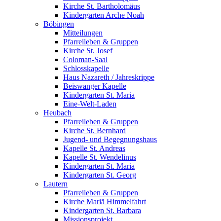
Kirche St. Bartholomäus
Kindergarten Arche Noah
Böbingen
Mitteilungen
Pfarreileben & Gruppen
Kirche St. Josef
Coloman-Saal
Schlosskapelle
Haus Nazareth / Jahreskrippe
Beiswanger Kapelle
Kindergarten St. Maria
Eine-Welt-Laden
Heubach
Pfarreileben & Gruppen
Kirche St. Bernhard
Jugend- und Begegnungshaus
Kapelle St. Andreas
Kapelle St. Wendelinus
Kindergarten St. Maria
Kindergarten St. Georg
Lautern
Pfarreileben & Gruppen
Kirche Mariä Himmelfahrt
Kindergarten St. Barbara
Missionsprojekt