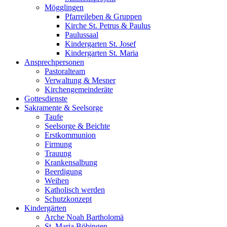
Mögglingen
Pfarreileben & Gruppen
Kirche St. Petrus & Paulus
Paulussaal
Kindergarten St. Josef
Kindergarten St. Maria
Ansprechpersonen
Pastoralteam
Verwaltung & Mesner
Kirchengemeinderäte
Gottesdienste
Sakramente & Seelsorge
Taufe
Seelsorge & Beichte
Erstkommunion
Firmung
Trauung
Krankensalbung
Beerdigung
Weihen
Katholisch werden
Schutzkonzept
Kindergärten
Arche Noah Bartholomä
St. Maria Böbingen