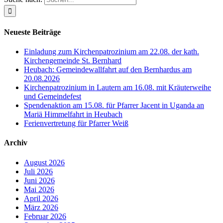
Neueste Beiträge
Einladung zum Kirchenpatrozinium am 22.08. der kath.
Kirchengemeinde St. Bernhard
Heubach: Gemeindewallfahrt auf den Bernhardus am
20.08.2026
Kirchenpatrozinium in Lautern am 16.08. mit Kräuterweihe
und Gemeindefest
Spendenaktion am 15.08. für Pfarrer Jacent in Uganda an
Mariä Himmelfahrt in Heubach
Ferienvertretung für Pfarrer Weiß
Archiv
August 2026
Juli 2026
Juni 2026
Mai 2026
April 2026
März 2026
Februar 2026