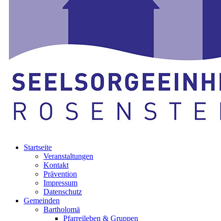
Startseite
Veranstaltungen
Kontakt
Prävention
Impressum
Datenschutz
Gemeinden
Bartholomä
Pfarreileben & Gruppen