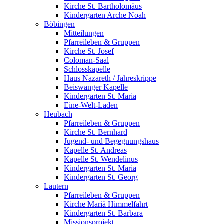
Kirche St. Bartholomäus
Kindergarten Arche Noah
Böbingen
Mitteilungen
Pfarreileben & Gruppen
Kirche St. Josef
Coloman-Saal
Schlosskapelle
Haus Nazareth / Jahreskrippe
Beiswanger Kapelle
Kindergarten St. Maria
Eine-Welt-Laden
Heubach
Pfarreileben & Gruppen
Kirche St. Bernhard
Jugend- und Begegnungshaus
Kapelle St. Andreas
Kapelle St. Wendelinus
Kindergarten St. Maria
Kindergarten St. Georg
Lautern
Pfarreileben & Gruppen
Kirche Mariä Himmelfahrt
Kindergarten St. Barbara
Missionsprojekt