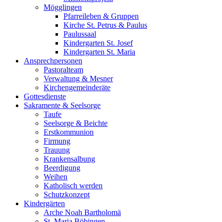
Mögglingen
Pfarreileben & Gruppen
Kirche St. Petrus & Paulus
Paulussaal
Kindergarten St. Josef
Kindergarten St. Maria
Ansprechpersonen
Pastoralteam
Verwaltung & Mesner
Kirchengemeinderäte
Gottesdienste
Sakramente & Seelsorge
Taufe
Seelsorge & Beichte
Erstkommunion
Firmung
Trauung
Krankensalbung
Beerdigung
Weihen
Katholisch werden
Schutzkonzept
Kindergärten
Arche Noah Bartholomä
St. Maria Böbingen