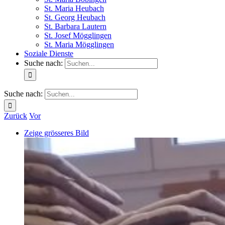
St. Maria Heubach
St. Georg Heubach
St. Barbara Lautern
St. Josef Mögglingen
St. Maria Mögglingen
Soziale Dienste
Suche nach:
Suche nach:
Zurück
Vor
Zeige grösseres Bild