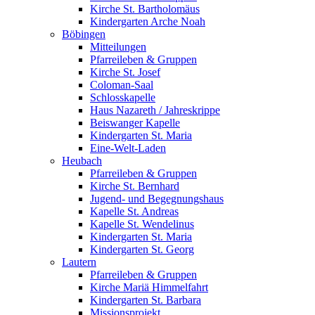
Kirche St. Bartholomäus
Kindergarten Arche Noah
Böbingen
Mitteilungen
Pfarreileben & Gruppen
Kirche St. Josef
Coloman-Saal
Schlosskapelle
Haus Nazareth / Jahreskrippe
Beiswanger Kapelle
Kindergarten St. Maria
Eine-Welt-Laden
Heubach
Pfarreileben & Gruppen
Kirche St. Bernhard
Jugend- und Begegnungshaus
Kapelle St. Andreas
Kapelle St. Wendelinus
Kindergarten St. Maria
Kindergarten St. Georg
Lautern
Pfarreileben & Gruppen
Kirche Mariä Himmelfahrt
Kindergarten St. Barbara
Missionsprojekt