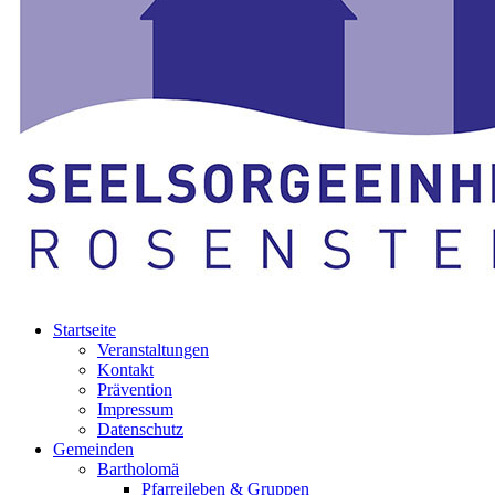
Startseite
Veranstaltungen
Kontakt
Prävention
Impressum
Datenschutz
Gemeinden
Bartholomä
Pfarreileben & Gruppen