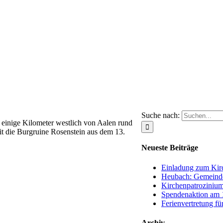
Suche nach:
 einige Kilometer westlich von Aalen rund
t die Burgruine Rosenstein aus dem 13.
Neueste Beiträge
Einladung zum Kirc
Heubach: Gemeinde
Kirchenpatrozinium
Spendenaktion am 1
Ferienvertretung fü
Archiv