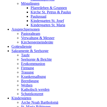
Mögglingen
Pfarreileben & Gruppen
Kirche St. Petrus & Paulus
Paulussaal
Kindergarten St. Josef
Kindergarten St. Maria
Ansprechpersonen
Pastoralteam
Verwaltung & Mesner
Kirchengemeinderäte
Gottesdienste
Sakramente & Seelsorge
Taufe
Seelsorge & Beichte
Erstkommunion
Firmung
Trauung
Krankensalbung
Beerdigung
Weihen
Katholisch werden
Schutzkonzept
Kindergärten
Arche Noah Bartholomä
St. Maria Böbingen