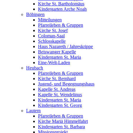
Kirche St. Bartholomäus
Kindergarten Arche Noah
Böbingen
Mitteilungen
Pfarreileben & Gruppen
Kirche St. Josef
Coloman-Saal
Schlosskapelle
Haus Nazareth / Jahreskrippe
Beiswanger Kapelle
Kindergarten St. Maria
Eine-Welt-Laden
Heubach
Pfarreileben & Gruppen
Kirche St. Bernhard
Jugend- und Begegnungshaus
Kapelle St. Andreas
Kapelle St. Wendelinus
Kindergarten St. Maria
Kindergarten St. Georg
Lautern
Pfarreileben & Gruppen
Kirche Mariä Himmelfahrt
Kindergarten St. Barbara
Missionsprojekt