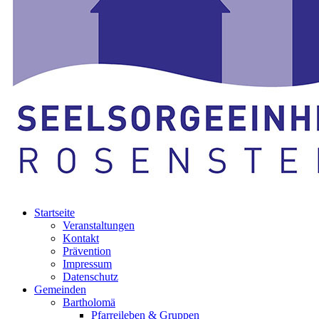
Startseite
Veranstaltungen
Kontakt
Prävention
Impressum
Datenschutz
Gemeinden
Bartholomä
Pfarreileben & Gruppen