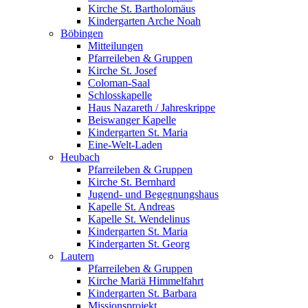
Kirche St. Bartholomäus
Kindergarten Arche Noah
Böbingen
Mitteilungen
Pfarreileben & Gruppen
Kirche St. Josef
Coloman-Saal
Schlosskapelle
Haus Nazareth / Jahreskrippe
Beiswanger Kapelle
Kindergarten St. Maria
Eine-Welt-Laden
Heubach
Pfarreileben & Gruppen
Kirche St. Bernhard
Jugend- und Begegnungshaus
Kapelle St. Andreas
Kapelle St. Wendelinus
Kindergarten St. Maria
Kindergarten St. Georg
Lautern
Pfarreileben & Gruppen
Kirche Mariä Himmelfahrt
Kindergarten St. Barbara
Missionsprojekt