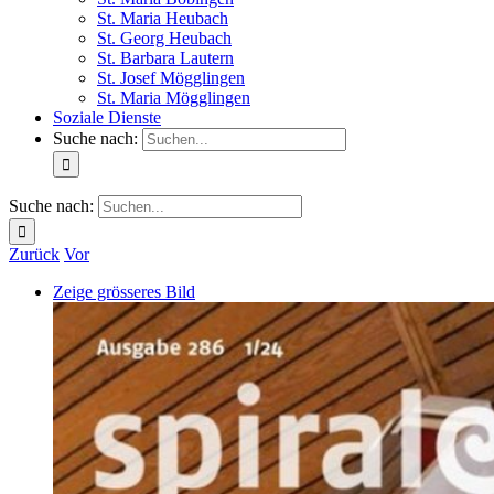
St. Maria Heubach
St. Georg Heubach
St. Barbara Lautern
St. Josef Mögglingen
St. Maria Mögglingen
Soziale Dienste
Suche nach:
Suche nach:
Zurück
Vor
Zeige grösseres Bild