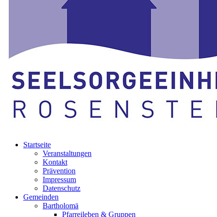
Startseite
Veranstaltungen
Kontakt
Prävention
Impressum
Datenschutz
Gemeinden
Bartholomä
Pfarreileben & Gruppen