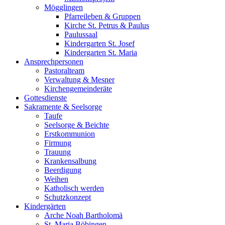
Mögglingen
Pfarreileben & Gruppen
Kirche St. Petrus & Paulus
Paulussaal
Kindergarten St. Josef
Kindergarten St. Maria
Ansprechpersonen
Pastoralteam
Verwaltung & Mesner
Kirchengemeinderäte
Gottesdienste
Sakramente & Seelsorge
Taufe
Seelsorge & Beichte
Erstkommunion
Firmung
Trauung
Krankensalbung
Beerdigung
Weihen
Katholisch werden
Schutzkonzept
Kindergärten
Arche Noah Bartholomä
St. Maria Böbingen