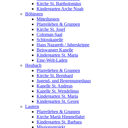
Kirche St. Bartholomäus
Kindergarten Arche Noah
Böbingen
Mitteilungen
Pfarreileben & Gruppen
Kirche St. Josef
Coloman-Saal
Schlosskapelle
Haus Nazareth / Jahreskrippe
Beiswanger Kapelle
Kindergarten St. Maria
Eine-Welt-Laden
Heubach
Pfarreileben & Gruppen
Kirche St. Bernhard
Jugend- und Begegnungshaus
Kapelle St. Andreas
Kapelle St. Wendelinus
Kindergarten St. Maria
Kindergarten St. Georg
Lautern
Pfarreileben & Gruppen
Kirche Mariä Himmelfahrt
Kindergarten St. Barbara
Missionsprojekt