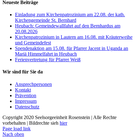
Neueste Beiträge
Einladung zum Kirchenpatrozinium am 22.08. der kath.
Kirchengemeinde St. Bernhard
Heubach: Gemeindewallfahrt auf den Bernhardus am
20.08.2026
Kirchenpatrozinium in Lautern am 16.08. mit Kräuterweihe
und Gemeindefest
Spendenaktion am 15.08. für Pfarrer Jacent in Uganda an
Mariä Himmelfahrt in Heubach
Ferienvertretung für Pfarrer Weiß
Wir sind für Sie da
Ansprechpersonen
Kontakt
Prävention
Impressum
Datenschutz
Copyright 2020 Seelsorgeeinheit Rosenstein | Alle Rechte
vorbehalten | Bildrechte sieh
hier
Page load link
Nach oben