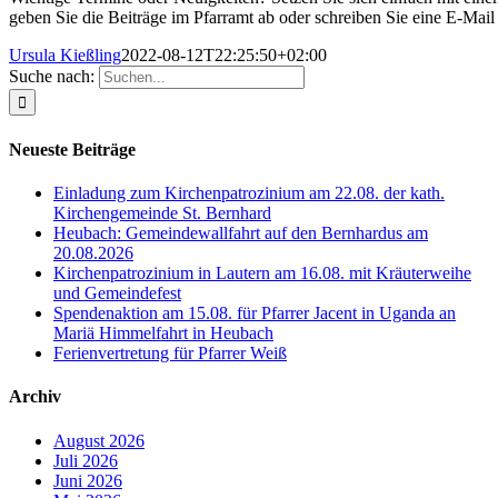
geben Sie die Beiträge im Pfarramt ab oder schreiben Sie eine E-Mai
Ursula Kießling
2022-08-12T22:25:50+02:00
Suche nach:
Neueste Beiträge
Einladung zum Kirchenpatrozinium am 22.08. der kath.
Kirchengemeinde St. Bernhard
Heubach: Gemeindewallfahrt auf den Bernhardus am
20.08.2026
Kirchenpatrozinium in Lautern am 16.08. mit Kräuterweihe
und Gemeindefest
Spendenaktion am 15.08. für Pfarrer Jacent in Uganda an
Mariä Himmelfahrt in Heubach
Ferienvertretung für Pfarrer Weiß
Archiv
August 2026
Juli 2026
Juni 2026