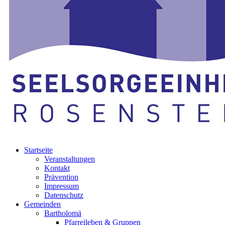
Startseite
Veranstaltungen
Kontakt
Prävention
Impressum
Datenschutz
Gemeinden
Bartholomä
Pfarreileben & Gruppen