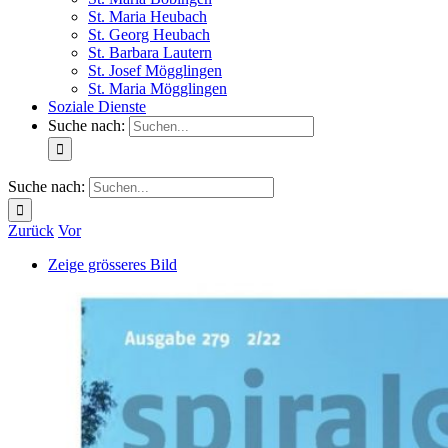
St. Maria Heubach
St. Georg Heubach
St. Barbara Lautern
St. Josef Mögglingen
St. Maria Mögglingen
Soziale Dienste
Suche nach:
Suche nach:
Zurück
Vor
Zeige grösseres Bild