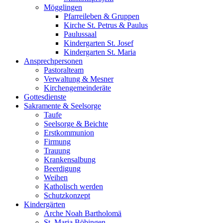
Mögglingen
Pfarreileben & Gruppen
Kirche St. Petrus & Paulus
Paulussaal
Kindergarten St. Josef
Kindergarten St. Maria
Ansprechpersonen
Pastoralteam
Verwaltung & Mesner
Kirchengemeinderäte
Gottesdienste
Sakramente & Seelsorge
Taufe
Seelsorge & Beichte
Erstkommunion
Firmung
Trauung
Krankensalbung
Beerdigung
Weihen
Katholisch werden
Schutzkonzept
Kindergärten
Arche Noah Bartholomä
St. Maria Böbingen