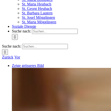
St. Maria Heubach
St. Georg Heubach
St. Barbara Lautern
St. Josef Mögglingen
St. Maria Mögglingen
Soziale Dienste
Suche nach:
Suche nach:
Zurück
Vor
Zeige grösseres Bild