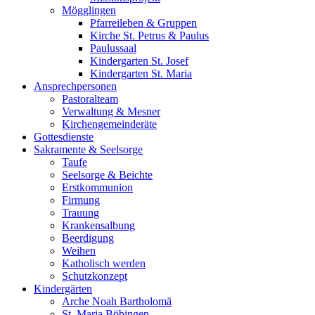
Mögglingen
Pfarreileben & Gruppen
Kirche St. Petrus & Paulus
Paulussaal
Kindergarten St. Josef
Kindergarten St. Maria
Ansprechpersonen
Pastoralteam
Verwaltung & Mesner
Kirchengemeinderäte
Gottesdienste
Sakramente & Seelsorge
Taufe
Seelsorge & Beichte
Erstkommunion
Firmung
Trauung
Krankensalbung
Beerdigung
Weihen
Katholisch werden
Schutzkonzept
Kindergärten
Arche Noah Bartholomä
St. Maria Böbingen