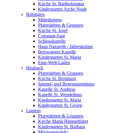
Kirche St. Bartholomäus
Kindergarten Arche Noah
Böbingen
Mitteilungen
Pfarreileben & Gruppen
Kirche St. Josef
Coloman-Saal
Schlosskapelle
Haus Nazareth / Jahreskrippe
Beiswanger Kapelle
Kindergarten St. Maria
Eine-Welt-Laden
Heubach
Pfarreileben & Gruppen
Kirche St. Bernhard
Jugend- und Begegnungshaus
Kapelle St. Andreas
Kapelle St. Wendelinus
Kindergarten St. Maria
Kindergarten St. Georg
Lautern
Pfarreileben & Gruppen
Kirche Mariä Himmelfahrt
Kindergarten St. Barbara
Missionsprojekt