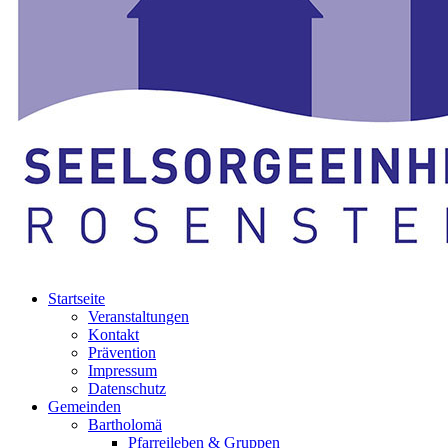
Startseite
Veranstaltungen
Kontakt
Prävention
Impressum
Datenschutz
Gemeinden
Bartholomä
Pfarreileben & Gruppen