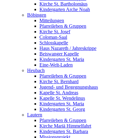
Kirche St. Bartholomäus
Kindergarten Arche Noah
Böbingen
Mitteilungen
Pfarreileben & Gruppen
Kirche St. Josef
Coloman-Saal
Schlosskapelle
Haus Nazareth / Jahreskrippe
Beiswanger Kapelle
Kindergarten St. Maria
Eine-Welt-Laden
Heubach
Pfarreileben & Gruppen
Kirche St. Bernhard
Jugend- und Begegnungshaus
Kapelle St. Andreas
Kapelle St. Wendelinus
Kindergarten St. Maria
Kindergarten St. Georg
Lautern
Pfarreileben & Gruppen
Kirche Mariä Himmelfahrt
Kindergarten St. Barbara
Missionsprojekt