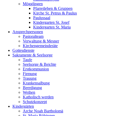
Mögglingen
Pfarreileben & Gruppen
Kirche St. Petrus & Paulus
Paulussaal
Kindergarten St. Josef
Kindergarten St. Maria
Ansprechpersonen
Pastoralteam
Verwaltung & Mesner
Kirchengemeinderäte
Gottesdienste
Sakramente & Seelsorge
Taufe
Seelsorge & Beichte
Erstkommunion
Firmung
Trauung
Krankensalbung
Beerdigung
Weihen
Katholisch werden
Schutzkonzept
Kindergärten
Arche Noah Bartholomä
St. Maria Böbingen