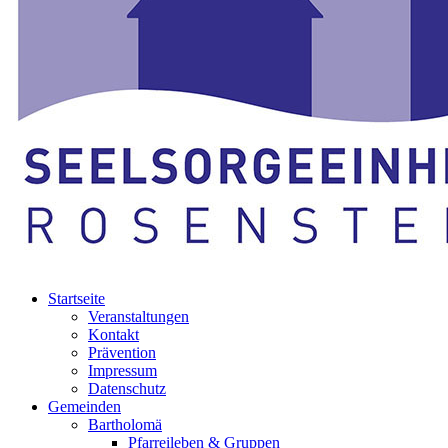
Startseite
Veranstaltungen
Kontakt
Prävention
Impressum
Datenschutz
Gemeinden
Bartholomä
Pfarreileben & Gruppen