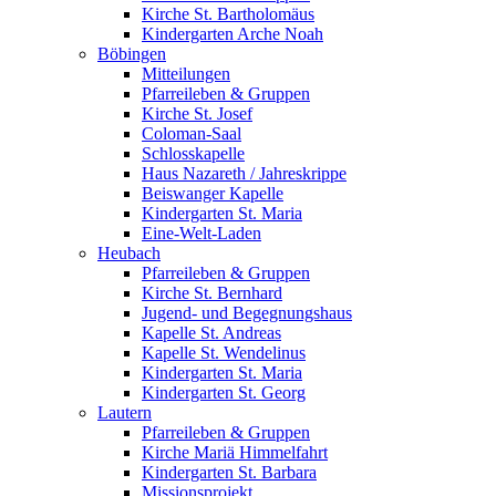
Kirche St. Bartholomäus
Kindergarten Arche Noah
Böbingen
Mitteilungen
Pfarreileben & Gruppen
Kirche St. Josef
Coloman-Saal
Schlosskapelle
Haus Nazareth / Jahreskrippe
Beiswanger Kapelle
Kindergarten St. Maria
Eine-Welt-Laden
Heubach
Pfarreileben & Gruppen
Kirche St. Bernhard
Jugend- und Begegnungshaus
Kapelle St. Andreas
Kapelle St. Wendelinus
Kindergarten St. Maria
Kindergarten St. Georg
Lautern
Pfarreileben & Gruppen
Kirche Mariä Himmelfahrt
Kindergarten St. Barbara
Missionsprojekt