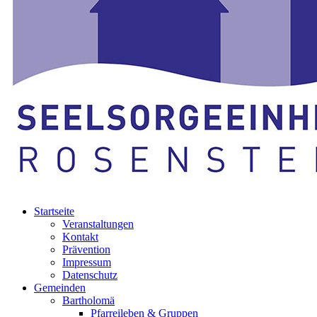
Startseite
Veranstaltungen
Kontakt
Prävention
Impressum
Datenschutz
Gemeinden
Bartholomä
Pfarreileben & Gruppen