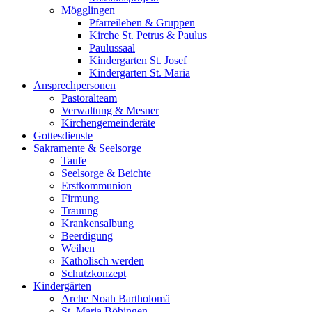
Mögglingen
Pfarreileben & Gruppen
Kirche St. Petrus & Paulus
Paulussaal
Kindergarten St. Josef
Kindergarten St. Maria
Ansprechpersonen
Pastoralteam
Verwaltung & Mesner
Kirchengemeinderäte
Gottesdienste
Sakramente & Seelsorge
Taufe
Seelsorge & Beichte
Erstkommunion
Firmung
Trauung
Krankensalbung
Beerdigung
Weihen
Katholisch werden
Schutzkonzept
Kindergärten
Arche Noah Bartholomä
St. Maria Böbingen