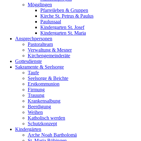
Mögglingen
Pfarreileben & Gruppen
Kirche St. Petrus & Paulus
Paulussaal
Kindergarten St. Josef
Kindergarten St. Maria
Ansprechpersonen
Pastoralteam
Verwaltung & Mesner
Kirchengemeinderäte
Gottesdienste
Sakramente & Seelsorge
Taufe
Seelsorge & Beichte
Erstkommunion
Firmung
Trauung
Krankensalbung
Beerdigung
Weihen
Katholisch werden
Schutzkonzept
Kindergärten
Arche Noah Bartholomä
St. Maria Böbingen