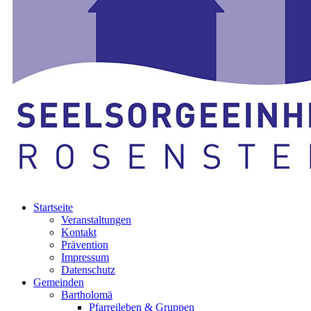
Startseite
Veranstaltungen
Kontakt
Prävention
Impressum
Datenschutz
Gemeinden
Bartholomä
Pfarreileben & Gruppen