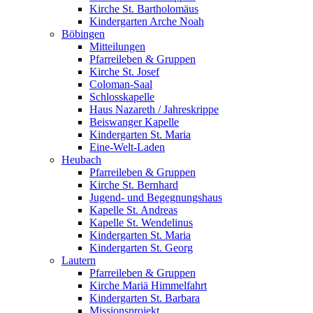
Kirche St. Bartholomäus
Kindergarten Arche Noah
Böbingen
Mitteilungen
Pfarreileben & Gruppen
Kirche St. Josef
Coloman-Saal
Schlosskapelle
Haus Nazareth / Jahreskrippe
Beiswanger Kapelle
Kindergarten St. Maria
Eine-Welt-Laden
Heubach
Pfarreileben & Gruppen
Kirche St. Bernhard
Jugend- und Begegnungshaus
Kapelle St. Andreas
Kapelle St. Wendelinus
Kindergarten St. Maria
Kindergarten St. Georg
Lautern
Pfarreileben & Gruppen
Kirche Mariä Himmelfahrt
Kindergarten St. Barbara
Missionsprojekt