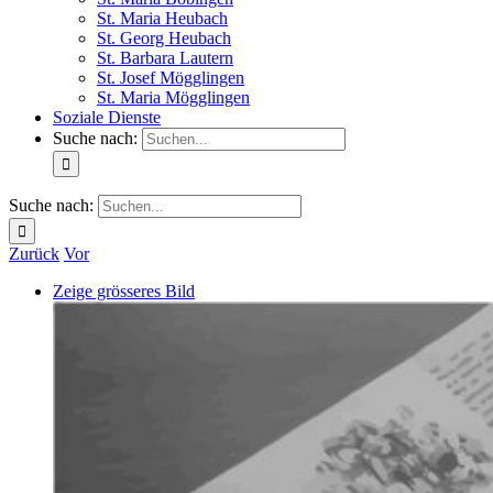
St. Maria Heubach
St. Georg Heubach
St. Barbara Lautern
St. Josef Mögglingen
St. Maria Mögglingen
Soziale Dienste
Suche nach:
Suche nach:
Zurück
Vor
Zeige grösseres Bild