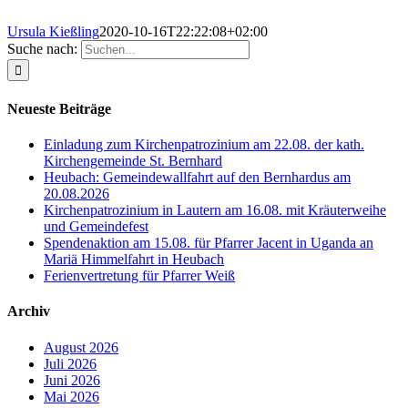
Ursula Kießling
2020-10-16T22:22:08+02:00
Suche nach:
Neueste Beiträge
Einladung zum Kirchenpatrozinium am 22.08. der kath.
Kirchengemeinde St. Bernhard
Heubach: Gemeindewallfahrt auf den Bernhardus am
20.08.2026
Kirchenpatrozinium in Lautern am 16.08. mit Kräuterweihe
und Gemeindefest
Spendenaktion am 15.08. für Pfarrer Jacent in Uganda an
Mariä Himmelfahrt in Heubach
Ferienvertretung für Pfarrer Weiß
Archiv
August 2026
Juli 2026
Juni 2026
Mai 2026