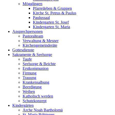
Mögglingen
Pfarreileben & Gruppen
Kirche St. Petrus & Paulus
Paulussaal
Kindergarten St. Josef
Kindergarten St. Maria
Ansprechpersonen
Pastoralteam
Verwaltung & Mesner
Kirchengemeinderäte
Gottesdienste
Sakramente & Seelsorge
Taufe
Seelsorge & Beichte
Erstkommunion
Firmung
Trauung
Krankensalbung
Beerdigung
Weihen
Katholisch werden
Schutzkonzept
Kindergärten
Arche Noah Bartholomä
St. Maria Böbingen