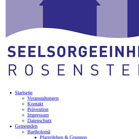
Startseite
Veranstaltungen
Kontakt
Prävention
Impressum
Datenschutz
Gemeinden
Bartholomä
Pfarreileben & Gruppen