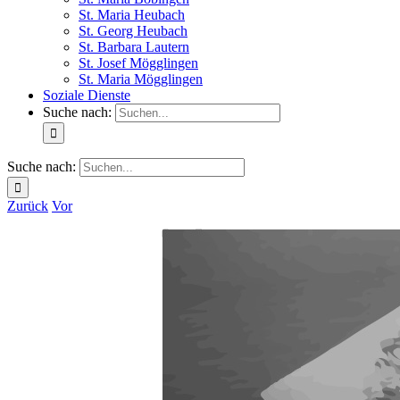
St. Maria Heubach
St. Georg Heubach
St. Barbara Lautern
St. Josef Mögglingen
St. Maria Mögglingen
Soziale Dienste
Suche nach:
Suche nach:
Zurück
Vor