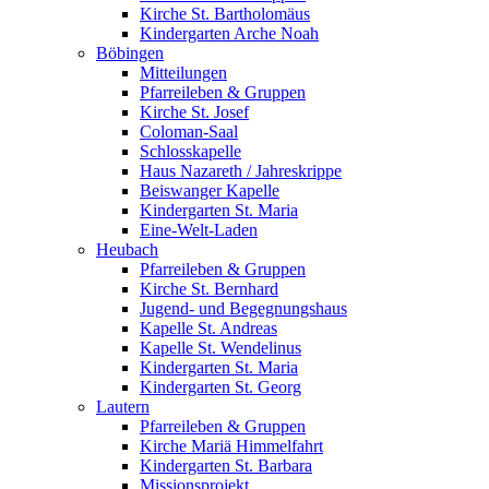
Kirche St. Bartholomäus
Kindergarten Arche Noah
Böbingen
Mitteilungen
Pfarreileben & Gruppen
Kirche St. Josef
Coloman-Saal
Schlosskapelle
Haus Nazareth / Jahreskrippe
Beiswanger Kapelle
Kindergarten St. Maria
Eine-Welt-Laden
Heubach
Pfarreileben & Gruppen
Kirche St. Bernhard
Jugend- und Begegnungshaus
Kapelle St. Andreas
Kapelle St. Wendelinus
Kindergarten St. Maria
Kindergarten St. Georg
Lautern
Pfarreileben & Gruppen
Kirche Mariä Himmelfahrt
Kindergarten St. Barbara
Missionsprojekt