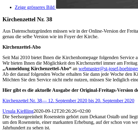
Zeige grösseres Bild
Kirchenzettel Nr. 38
Aus Datenschutzgründen müssen wir in der Online-Version der Freita
genau die selbe Version wie im Foyer der Kirche.
Kirchenzettel-Abo
Seit Mai 2010 bietet Ihnen die Kirchenhomepage folgenden Service a
Wir bieten Ihnen die Möglichkeit den Kirchenzettel immer am Freitag
„Anmeldung Kirchenzettel-Abo“
an
webmaster@st-josef-boebinge
Ab der darauf folgenden Woche erhalten Sie dann jede Woche den Kir
Möchten Sie den Service nicht mehr nutzen, müssen Sie lediglich ein
Hier gibt es die aktuelle Ausgabe der Original-Freitags-Version d
Kirchenzettel Nr. 38— 12. Septe
mber 2020 bis 20. September 2020
Ursula Kießling
2020-09-12T20:26:26+02:00
Die Seelsorgeeinheit Rosenstein gehört zum Dekanat Ostalb und liegt
um den Rosenstein, einer markanten Erhebung, auf der schon von wei
Jahrhundert zu sehen ist.