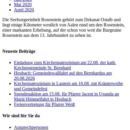
Mai 2020
April 2020
Die Seelsorgeeinheit Rosenstein gehört zum Dekanat Ostalb und
liegt einige Kilometer westlich von Aalen rund um den Rosenstein,
einer markanten Erhebung, auf der schon von weit die Burgruine
Rosenstein aus dem 13. Jahrhundert zu sehen ist.
Neueste Beiträge
Einladung zum Kirchenpatrozinium am 22.08. der kath.
Kirchengemeinde St. Bernhard
Heubach: Gemeindewallfahrt auf den Bernhardus am
20.08.2026
Kirchenpatrozinium in Lautern am 16.08. mit Kräuterweihe
und Gemeindefest
Spendenaktion am 15.08. für Pfarrer Jacent in Uganda an
Mariä Himmelfahrt in Heubach
Ferienvertretung für Pfarrer Weiß
Wir sind für Sie da
Ansprechpersonen