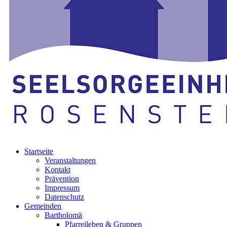
Startseite
Veranstaltungen
Kontakt
Prävention
Impressum
Datenschutz
Gemeinden
Bartholomä
Pfarreileben & Gruppen