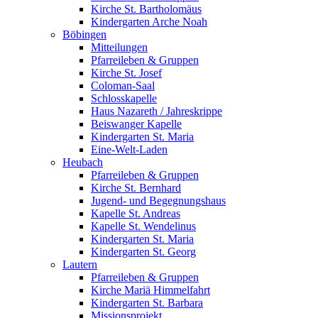
Kirche St. Bartholomäus
Kindergarten Arche Noah
Böbingen
Mitteilungen
Pfarreileben & Gruppen
Kirche St. Josef
Coloman-Saal
Schlosskapelle
Haus Nazareth / Jahreskrippe
Beiswanger Kapelle
Kindergarten St. Maria
Eine-Welt-Laden
Heubach
Pfarreileben & Gruppen
Kirche St. Bernhard
Jugend- und Begegnungshaus
Kapelle St. Andreas
Kapelle St. Wendelinus
Kindergarten St. Maria
Kindergarten St. Georg
Lautern
Pfarreileben & Gruppen
Kirche Mariä Himmelfahrt
Kindergarten St. Barbara
Missionsprojekt