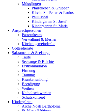
Mögglingen
Pfarreileben & Gruppen
Kirche St. Petrus & Paulus
Paulussaal
Kindergarten St. Josef
Kindergarten St. Maria
Ansprechpersonen
Pastoralteam
Verwaltung & Mesner
Kirchengemeinderäte
Gottesdienste
Sakramente & Seelsorge
Taufe
Seelsorge & Beichte
Erstkommunion
Firmung
Trauung
Krankensalbung
Beerdigung
Weihen
Katholisch werden
Schutzkonzept
Kindergärten
Arche Noah Bartholomä
St. Maria Böbingen