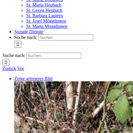
St. Maria Heubach
St. Georg Heubach
St. Barbara Lautern
St. Josef Mögglingen
St. Maria Mögglingen
Soziale Dienste
Suche nach:
Suche nach:
Zurück
Vor
Zeige grösseres Bild