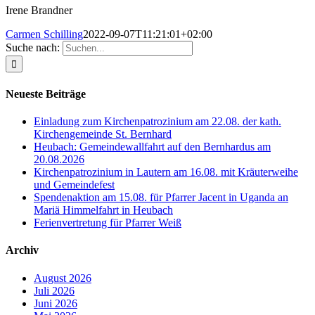
Irene Brandner
Carmen Schilling
2022-09-07T11:21:01+02:00
Suche nach:
Neueste Beiträge
Einladung zum Kirchenpatrozinium am 22.08. der kath.
Kirchengemeinde St. Bernhard
Heubach: Gemeindewallfahrt auf den Bernhardus am
20.08.2026
Kirchenpatrozinium in Lautern am 16.08. mit Kräuterweihe
und Gemeindefest
Spendenaktion am 15.08. für Pfarrer Jacent in Uganda an
Mariä Himmelfahrt in Heubach
Ferienvertretung für Pfarrer Weiß
Archiv
August 2026
Juli 2026
Juni 2026