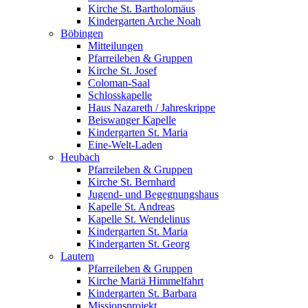
Kirche St. Bartholomäus
Kindergarten Arche Noah
Böbingen
Mitteilungen
Pfarreileben & Gruppen
Kirche St. Josef
Coloman-Saal
Schlosskapelle
Haus Nazareth / Jahreskrippe
Beiswanger Kapelle
Kindergarten St. Maria
Eine-Welt-Laden
Heubach
Pfarreileben & Gruppen
Kirche St. Bernhard
Jugend- und Begegnungshaus
Kapelle St. Andreas
Kapelle St. Wendelinus
Kindergarten St. Maria
Kindergarten St. Georg
Lautern
Pfarreileben & Gruppen
Kirche Mariä Himmelfahrt
Kindergarten St. Barbara
Missionsprojekt