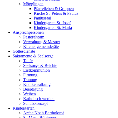
Mögglingen
Pfarreileben & Gruppen
Kirche St. Petrus & Paulus
Paulussaal
Kindergarten St. Josef
Kindergarten St. Maria
Ansprechpersonen
Pastoralteam
Verwaltung & Mesner
Kirchengemeinderäte
Gottesdienste
Sakramente & Seelsorge
Taufe
Seelsorge & Beichte
Erstkommunion
Firmung
Trauung
Krankensalbung
Beerdigung
Weihen
Katholisch werden
Schutzkonzept
Kindergärten
Arche Noah Bartholomä
St. Maria Böbingen