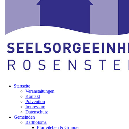
Startseite
Veranstaltungen
Kontakt
Prävention
Impressum
Datenschutz
Gemeinden
Bartholomä
Pfarreileben & Gruppen