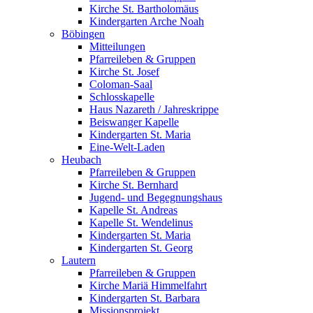
Kirche St. Bartholomäus
Kindergarten Arche Noah
Böbingen
Mitteilungen
Pfarreileben & Gruppen
Kirche St. Josef
Coloman-Saal
Schlosskapelle
Haus Nazareth / Jahreskrippe
Beiswanger Kapelle
Kindergarten St. Maria
Eine-Welt-Laden
Heubach
Pfarreileben & Gruppen
Kirche St. Bernhard
Jugend- und Begegnungshaus
Kapelle St. Andreas
Kapelle St. Wendelinus
Kindergarten St. Maria
Kindergarten St. Georg
Lautern
Pfarreileben & Gruppen
Kirche Mariä Himmelfahrt
Kindergarten St. Barbara
Missionsprojekt