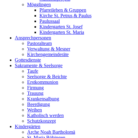
Mögglingen
Pfarreileben & Gruppen
Kirche St. Petrus & Paulus
Paulussaal
Kindergarten St. Josef
Kindergarten St. Maria
Ansprechpersonen
Pastoralteam
Verwaltung & Mesner
Kirchengemeinderäte
Gottesdienste
Sakramente & Seelsorge
Taufe
Seelsorge & Beichte
Erstkommunion
Firmung
Trauung
Krankensalbung
Beerdigung
Weihen
Katholisch werden
Schutzkonzept
Kindergärten
Arche Noah Bartholomä
St. Maria Böbingen