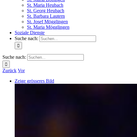
St. Maria Heubach
St. Georg Heubach
St. Barbara Lautern
St. Josef Mögglingen
St. Maria Mögglingen
Soziale Dienste
Suche nach:
Suche nach:
Zurück
Vor
Zeige grösseres Bild