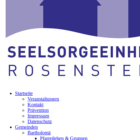
Startseite
Veranstaltungen
Kontakt
Prävention
Impressum
Datenschutz
Gemeinden
Bartholomä
Pfarreileben & Gruppen