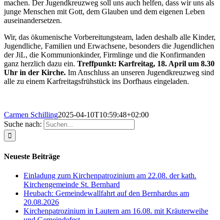
machen. Der Jugendkreuzweg soll uns auch helfen, dass wir uns als
junge Menschen mit Gott, dem Glauben und dem eigenen Leben
auseinandersetzen.
Wir, das ökumenische Vorbereitungsteam, laden deshalb alle Kinder,
Jugendliche, Familien und Erwachsene, besonders die Jugendlichen
der JiL, die Kommunionkinder, Firmlinge und die Konfirmanden
ganz herzlich dazu ein.
Treffpunkt: Karfreitag, 18. April um 8.30
Uhr in der Kirche.
Im Anschluss an unseren Jugendkreuzweg sind
alle zu einem Karfreitagsfrühstück ins Dorfhaus eingeladen.
Carmen Schilling
2025-04-10T10:59:48+02:00
Suche nach:
Neueste Beiträge
Einladung zum Kirchenpatrozinium am 22.08. der kath.
Kirchengemeinde St. Bernhard
Heubach: Gemeindewallfahrt auf den Bernhardus am
20.08.2026
Kirchenpatrozinium in Lautern am 16.08. mit Kräuterweihe
und Gemeindefest