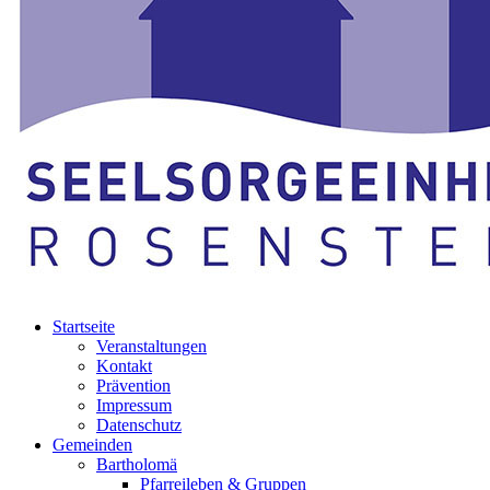
Startseite
Veranstaltungen
Kontakt
Prävention
Impressum
Datenschutz
Gemeinden
Bartholomä
Pfarreileben & Gruppen