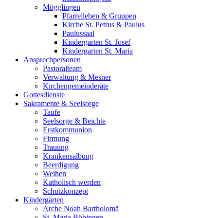
Mögglingen
Pfarreileben & Gruppen
Kirche St. Petrus & Paulus
Paulussaal
Kindergarten St. Josef
Kindergarten St. Maria
Ansprechpersonen
Pastoralteam
Verwaltung & Mesner
Kirchengemeinderäte
Gottesdienste
Sakramente & Seelsorge
Taufe
Seelsorge & Beichte
Erstkommunion
Firmung
Trauung
Krankensalbung
Beerdigung
Weihen
Katholisch werden
Schutzkonzept
Kindergärten
Arche Noah Bartholomä
St. Maria Böbingen