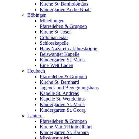
Kirche St. Bartholomäus
Kindergarten Arche Noah
Böbingen
Mitteilungen
Pfarreileben & Gruppen
Kirche St. Josef
Coloman-Saal
Schlosskapelle
Haus Nazareth / Jahreskrippe
Beiswanger Kapelle
Kindergarten St. Maria
Eine-Welt-Laden
Heubach
Pfarreileben & Gruppen
Kirche St. Bernhard
Jugend- und Begegnungshaus
Kapelle St. Andreas
Kapelle St. Wendelinus
Kindergarten St. Maria
Kindergarten St. Georg
Lautern
Pfarreileben & Gruppen
Kirche Mariä Himmelfahrt
Kindergarten St. Barbara
Missionsprojekt