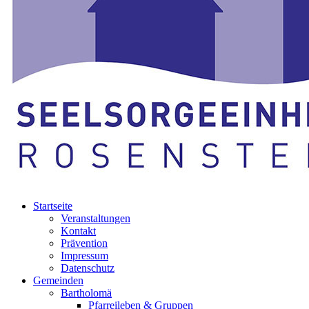
Startseite
Veranstaltungen
Kontakt
Prävention
Impressum
Datenschutz
Gemeinden
Bartholomä
Pfarreileben & Gruppen