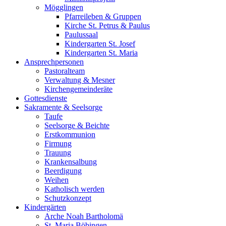
Mögglingen
Pfarreileben & Gruppen
Kirche St. Petrus & Paulus
Paulussaal
Kindergarten St. Josef
Kindergarten St. Maria
Ansprechpersonen
Pastoralteam
Verwaltung & Mesner
Kirchengemeinderäte
Gottesdienste
Sakramente & Seelsorge
Taufe
Seelsorge & Beichte
Erstkommunion
Firmung
Trauung
Krankensalbung
Beerdigung
Weihen
Katholisch werden
Schutzkonzept
Kindergärten
Arche Noah Bartholomä
St. Maria Böbingen