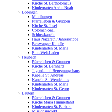
Kirche St. Bartholomäus
Kindergarten Arche Noah
Böbingen
Mitteilungen
Pfarreileben & Gruppen
Kirche St. Josef
Coloman-Saal
Schlosskapelle
Haus Nazareth / Jahreskrippe
Beiswanger Kapelle
Kindergarten St. Maria
Eine-Welt-Laden
Heubach
Pfarreileben & Gruppen
Kirche St. Bernhard
Jugend- und Begegnungshaus
Kapelle St. Andreas
Kapelle St. Wendelinus
Kindergarten St. Maria
Kindergarten St. Georg
Lautern
Pfarreileben & Gruppen
Kirche Mariä Himmelfahrt
Kindergarten St. Barbara
Missionsprojekt