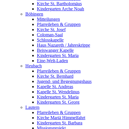
Kirche St. Bartholomäus
Kindergarten Arche Noah
Böbingen
Mitteilungen
Pfarreileben & Gruppen
Kirche St. Josef
Coloman-Saal
Schlosskapelle
Haus Nazareth / Jahreskrippe
Beiswanger Kapelle
Kindergarten St. Maria
Eine-Welt-Laden
Heubach
Pfarreileben & Gruppen
Kirche St. Bernhard
Jugend- und Begegnungshaus
Kapelle St. Andreas
Kapelle St. Wendelinus
Kindergarten St. Maria
Kindergarten St. Georg
Lautern
Pfarreileben & Gruppen
Kirche Mariä Himmelfahrt
Kindergarten St. Barbara
Missionsprojekt