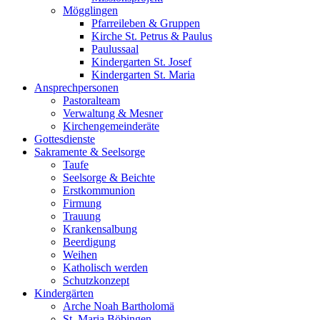
Mögglingen
Pfarreileben & Gruppen
Kirche St. Petrus & Paulus
Paulussaal
Kindergarten St. Josef
Kindergarten St. Maria
Ansprechpersonen
Pastoralteam
Verwaltung & Mesner
Kirchengemeinderäte
Gottesdienste
Sakramente & Seelsorge
Taufe
Seelsorge & Beichte
Erstkommunion
Firmung
Trauung
Krankensalbung
Beerdigung
Weihen
Katholisch werden
Schutzkonzept
Kindergärten
Arche Noah Bartholomä
St. Maria Böbingen