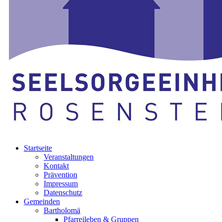
Startseite
Veranstaltungen
Kontakt
Prävention
Impressum
Datenschutz
Gemeinden
Bartholomä
Pfarreileben & Gruppen