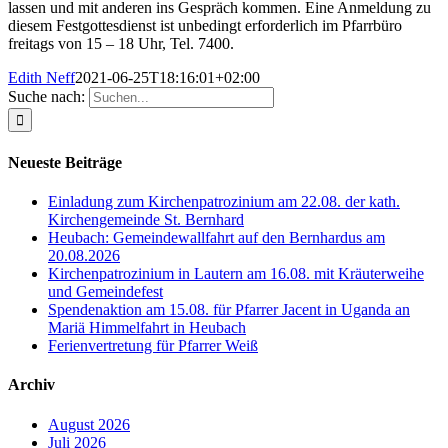
lassen und mit anderen ins Gespräch kommen. Eine Anmeldung zu
diesem Festgottesdienst ist unbedingt erforderlich im Pfarrbüro
freitags von 15 – 18 Uhr, Tel. 7400.
Edith Neff
2021-06-25T18:16:01+02:00
Suche nach:
Neueste Beiträge
Einladung zum Kirchenpatrozinium am 22.08. der kath.
Kirchengemeinde St. Bernhard
Heubach: Gemeindewallfahrt auf den Bernhardus am
20.08.2026
Kirchenpatrozinium in Lautern am 16.08. mit Kräuterweihe
und Gemeindefest
Spendenaktion am 15.08. für Pfarrer Jacent in Uganda an
Mariä Himmelfahrt in Heubach
Ferienvertretung für Pfarrer Weiß
Archiv
August 2026
Juli 2026