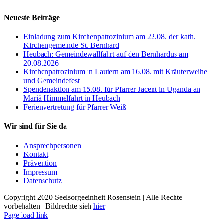
Neueste Beiträge
Einladung zum Kirchenpatrozinium am 22.08. der kath.
Kirchengemeinde St. Bernhard
Heubach: Gemeindewallfahrt auf den Bernhardus am
20.08.2026
Kirchenpatrozinium in Lautern am 16.08. mit Kräuterweihe
und Gemeindefest
Spendenaktion am 15.08. für Pfarrer Jacent in Uganda an
Mariä Himmelfahrt in Heubach
Ferienvertretung für Pfarrer Weiß
Wir sind für Sie da
Ansprechpersonen
Kontakt
Prävention
Impressum
Datenschutz
Copyright 2020 Seelsorgeeinheit Rosenstein | Alle Rechte
vorbehalten | Bildrechte sieh
hier
Page load link