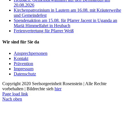
20.08.2026
Kirchenpatrozinium in Lautern am 16.08. mit Kräuterweihe
und Gemeindefest
Spendenaktion am 15.08. für Pfarrer Jacent in Uganda an
Mariä Himmelfahrt in Heubach
Ferienvertretung für Pfarrer Weiß
Wir sind für Sie da
Ansprechpersonen
Kontakt
Prävention
Impressum
Datenschutz
Copyright 2020 Seelsorgeeinheit Rosenstein | Alle Rechte
vorbehalten | Bildrechte sieh
hier
Page load link
Nach oben