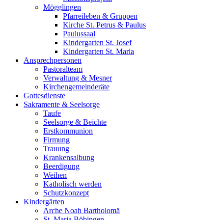
Mögglingen
Pfarreileben & Gruppen
Kirche St. Petrus & Paulus
Paulussaal
Kindergarten St. Josef
Kindergarten St. Maria
Ansprechpersonen
Pastoralteam
Verwaltung & Mesner
Kirchengemeinderäte
Gottesdienste
Sakramente & Seelsorge
Taufe
Seelsorge & Beichte
Erstkommunion
Firmung
Trauung
Krankensalbung
Beerdigung
Weihen
Katholisch werden
Schutzkonzept
Kindergärten
Arche Noah Bartholomä
St. Maria Böbingen