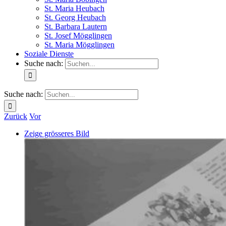
St. Maria Heubach
St. Georg Heubach
St. Barbara Lautern
St. Josef Mögglingen
St. Maria Mögglingen
Soziale Dienste
Suche nach:
Suche nach:
Zurück
Vor
Zeige grösseres Bild