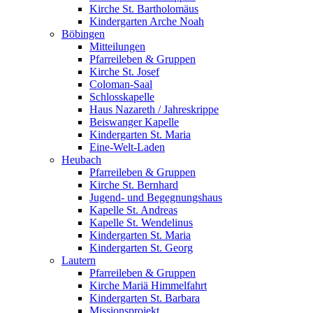
Kirche St. Bartholomäus
Kindergarten Arche Noah
Böbingen
Mitteilungen
Pfarreileben & Gruppen
Kirche St. Josef
Coloman-Saal
Schlosskapelle
Haus Nazareth / Jahreskrippe
Beiswanger Kapelle
Kindergarten St. Maria
Eine-Welt-Laden
Heubach
Pfarreileben & Gruppen
Kirche St. Bernhard
Jugend- und Begegnungshaus
Kapelle St. Andreas
Kapelle St. Wendelinus
Kindergarten St. Maria
Kindergarten St. Georg
Lautern
Pfarreileben & Gruppen
Kirche Mariä Himmelfahrt
Kindergarten St. Barbara
Missionsprojekt