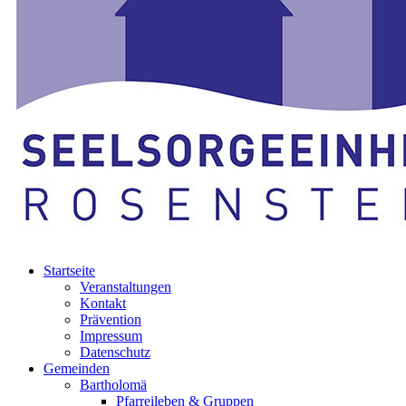
Startseite
Veranstaltungen
Kontakt
Prävention
Impressum
Datenschutz
Gemeinden
Bartholomä
Pfarreileben & Gruppen