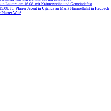
 in Lautern am 16.08. mit Kräuterweihe und Gemeindefest
5.08. für Pfarrer Jacent in Uganda an Mariä Himmelfahrt in Heubach
r Pfarrer Weiß