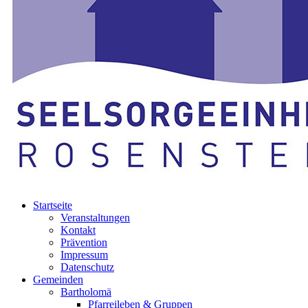
Startseite
Veranstaltungen
Kontakt
Prävention
Impressum
Datenschutz
Gemeinden
Bartholomä
Pfarreileben & Gruppen