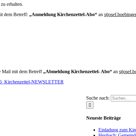
zu erhalten.
it dem Betreff:
„Anmeldung Ki
rchenzettel-Abo“
an
stjosef.boebing
e Mail mit dem Betreff
„Abmeldung Kirchenzette
l- Abo“
an
stjosef.
6_Kirchenzettel-NEWSLETTER
Suche nach:
Neueste Beiträge
Einladung zum Kirc
Heubach: Gemeinde