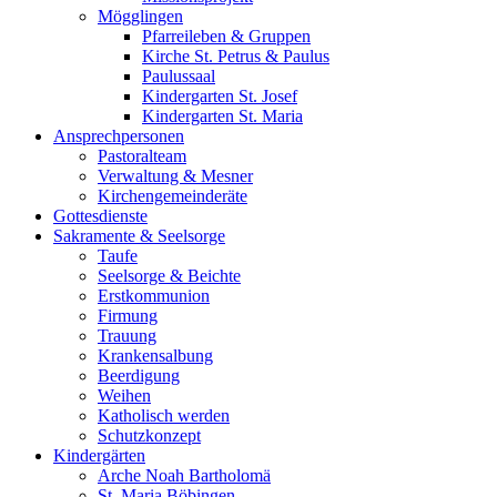
Mögglingen
Pfarreileben & Gruppen
Kirche St. Petrus & Paulus
Paulussaal
Kindergarten St. Josef
Kindergarten St. Maria
Ansprechpersonen
Pastoralteam
Verwaltung & Mesner
Kirchengemeinderäte
Gottesdienste
Sakramente & Seelsorge
Taufe
Seelsorge & Beichte
Erstkommunion
Firmung
Trauung
Krankensalbung
Beerdigung
Weihen
Katholisch werden
Schutzkonzept
Kindergärten
Arche Noah Bartholomä
St. Maria Böbingen