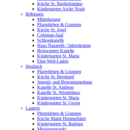
Kirche St. Bartholomäus
Kindergarten Arche Noah
Böbingen
Mitteilungen
Pfarreileben & Gruppen
Kirche St. Josef
Coloman-Saal
Schlosskapelle
Haus Nazareth / Jahreskrippe
Beiswanger Kapelle
Kindergarten St. Maria
Eine-Welt-Laden
Heubach
Pfarreileben & Gruppen
Kirche St. Bernhard
Jugend- und Begegnungshaus
Kapelle St. Andreas
Kapelle St. Wendelinus
Kindergarten St. Maria
Kindergarten St. Georg
Lautern
Pfarreileben & Gruppen
Kirche Mariä Himmelfahrt
Kindergarten St. Barbara
Missionsprojekt