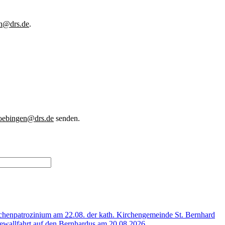
en@drs.de
.
boebingen@drs.de
send
en.
henpatrozinium am 22.08. der kath. Kirchengemeinde St. Bernhard
wallfahrt auf den Bernhardus am 20.08.2026