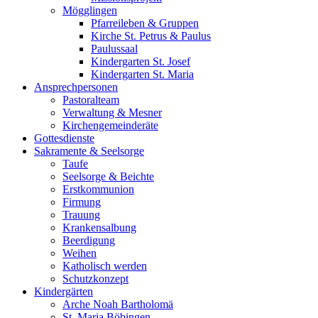
Mögglingen
Pfarreileben & Gruppen
Kirche St. Petrus & Paulus
Paulussaal
Kindergarten St. Josef
Kindergarten St. Maria
Ansprechpersonen
Pastoralteam
Verwaltung & Mesner
Kirchengemeinderäte
Gottesdienste
Sakramente & Seelsorge
Taufe
Seelsorge & Beichte
Erstkommunion
Firmung
Trauung
Krankensalbung
Beerdigung
Weihen
Katholisch werden
Schutzkonzept
Kindergärten
Arche Noah Bartholomä
St. Maria Böbingen