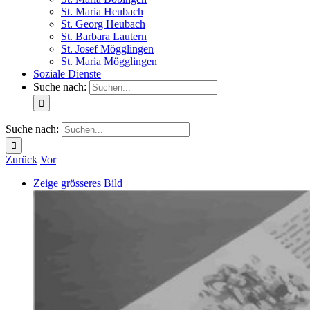
St. Maria Heubach
St. Georg Heubach
St. Barbara Lautern
St. Josef Mögglingen
St. Maria Mögglingen
Soziale Dienste
Suche nach:
Suche nach:
Zurück
Vor
Zeige grösseres Bild