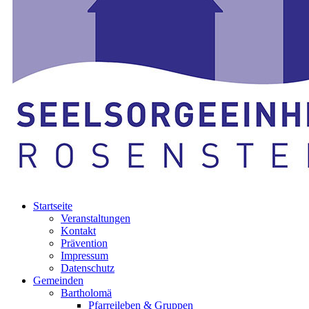
Startseite
Veranstaltungen
Kontakt
Prävention
Impressum
Datenschutz
Gemeinden
Bartholomä
Pfarreileben & Gruppen