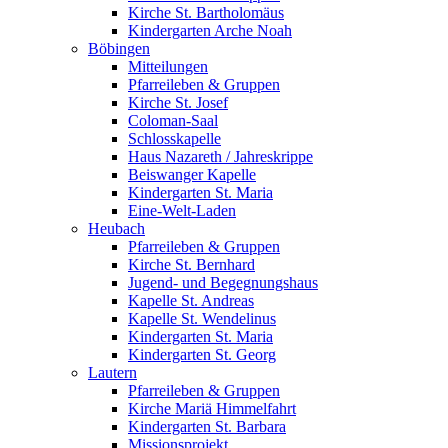
Kirche St. Bartholomäus
Kindergarten Arche Noah
Böbingen
Mitteilungen
Pfarreileben & Gruppen
Kirche St. Josef
Coloman-Saal
Schlosskapelle
Haus Nazareth / Jahreskrippe
Beiswanger Kapelle
Kindergarten St. Maria
Eine-Welt-Laden
Heubach
Pfarreileben & Gruppen
Kirche St. Bernhard
Jugend- und Begegnungshaus
Kapelle St. Andreas
Kapelle St. Wendelinus
Kindergarten St. Maria
Kindergarten St. Georg
Lautern
Pfarreileben & Gruppen
Kirche Mariä Himmelfahrt
Kindergarten St. Barbara
Missionsprojekt