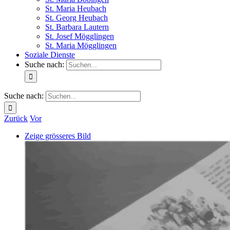
St. Maria Heubach
St. Georg Heubach
St. Barbara Lautern
St. Josef Mögglingen
St. Maria Mögglingen
Soziale Dienste
Suche nach:
Suche nach:
Zurück
Vor
Zeige grösseres Bild