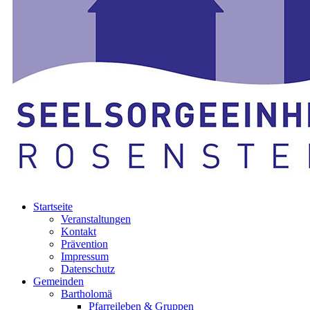
Startseite
Veranstaltungen
Kontakt
Prävention
Impressum
Datenschutz
Gemeinden
Bartholomä
Pfarreileben & Gruppen