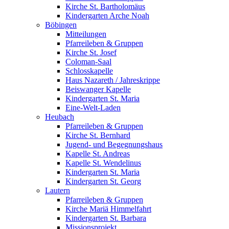
Kirche St. Bartholomäus
Kindergarten Arche Noah
Böbingen
Mitteilungen
Pfarreileben & Gruppen
Kirche St. Josef
Coloman-Saal
Schlosskapelle
Haus Nazareth / Jahreskrippe
Beiswanger Kapelle
Kindergarten St. Maria
Eine-Welt-Laden
Heubach
Pfarreileben & Gruppen
Kirche St. Bernhard
Jugend- und Begegnungshaus
Kapelle St. Andreas
Kapelle St. Wendelinus
Kindergarten St. Maria
Kindergarten St. Georg
Lautern
Pfarreileben & Gruppen
Kirche Mariä Himmelfahrt
Kindergarten St. Barbara
Missionsprojekt