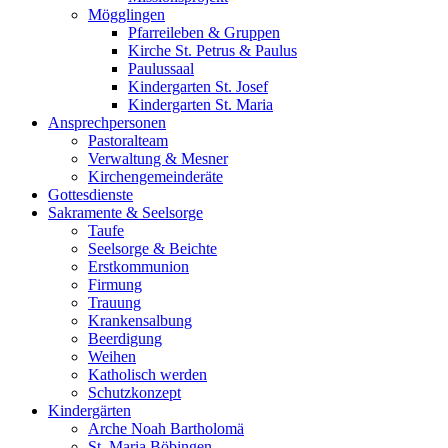
Mögglingen
Pfarreileben & Gruppen
Kirche St. Petrus & Paulus
Paulussaal
Kindergarten St. Josef
Kindergarten St. Maria
Ansprechpersonen
Pastoralteam
Verwaltung & Mesner
Kirchengemeinderäte
Gottesdienste
Sakramente & Seelsorge
Taufe
Seelsorge & Beichte
Erstkommunion
Firmung
Trauung
Krankensalbung
Beerdigung
Weihen
Katholisch werden
Schutzkonzept
Kindergärten
Arche Noah Bartholomä
St. Maria Böbingen