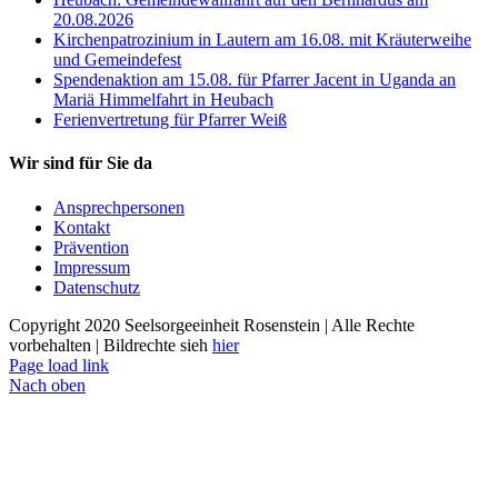
20.08.2026
Kirchenpatrozinium in Lautern am 16.08. mit Kräuterweihe
und Gemeindefest
Spendenaktion am 15.08. für Pfarrer Jacent in Uganda an
Mariä Himmelfahrt in Heubach
Ferienvertretung für Pfarrer Weiß
Wir sind für Sie da
Ansprechpersonen
Kontakt
Prävention
Impressum
Datenschutz
Copyright 2020 Seelsorgeeinheit Rosenstein | Alle Rechte
vorbehalten | Bildrechte sieh
hier
Page load link
Nach oben