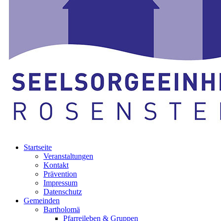
Startseite
Veranstaltungen
Kontakt
Prävention
Impressum
Datenschutz
Gemeinden
Bartholomä
Pfarreileben & Gruppen