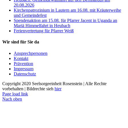
20.08.2026
Kirchenpatrozinium in Lautern am 16.08. mit Kräuterweihe
und Gemeindefest
Spendenaktion am 15.08. für Pfarrer Jacent in Uganda an
Mariä Himmelfahrt in Heubach
Ferienvertretung für Pfarrer Weiß
Wir sind für Sie da
Ansprechpersonen
Kontakt
Prävention
Impressum
Datenschutz
Copyright 2020 Seelsorgeeinheit Rosenstein | Alle Rechte
vorbehalten | Bildrechte sieh
hier
Page load link
Nach oben