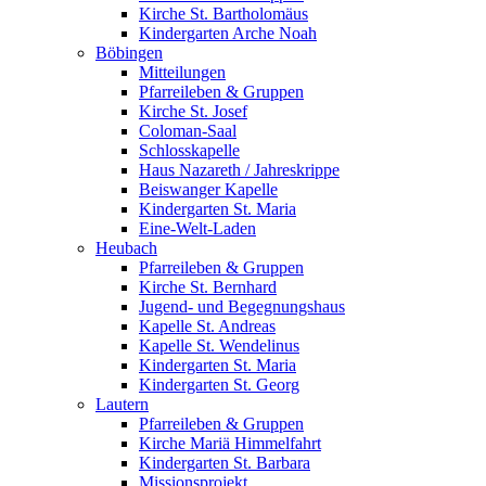
Kirche St. Bartholomäus
Kindergarten Arche Noah
Böbingen
Mitteilungen
Pfarreileben & Gruppen
Kirche St. Josef
Coloman-Saal
Schlosskapelle
Haus Nazareth / Jahreskrippe
Beiswanger Kapelle
Kindergarten St. Maria
Eine-Welt-Laden
Heubach
Pfarreileben & Gruppen
Kirche St. Bernhard
Jugend- und Begegnungshaus
Kapelle St. Andreas
Kapelle St. Wendelinus
Kindergarten St. Maria
Kindergarten St. Georg
Lautern
Pfarreileben & Gruppen
Kirche Mariä Himmelfahrt
Kindergarten St. Barbara
Missionsprojekt