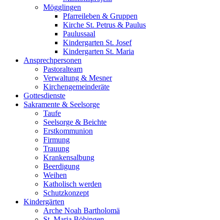
Mögglingen
Pfarreileben & Gruppen
Kirche St. Petrus & Paulus
Paulussaal
Kindergarten St. Josef
Kindergarten St. Maria
Ansprechpersonen
Pastoralteam
Verwaltung & Mesner
Kirchengemeinderäte
Gottesdienste
Sakramente & Seelsorge
Taufe
Seelsorge & Beichte
Erstkommunion
Firmung
Trauung
Krankensalbung
Beerdigung
Weihen
Katholisch werden
Schutzkonzept
Kindergärten
Arche Noah Bartholomä
St. Maria Böbingen