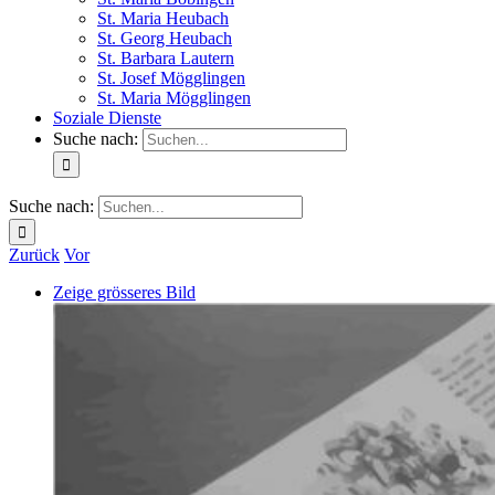
St. Maria Heubach
St. Georg Heubach
St. Barbara Lautern
St. Josef Mögglingen
St. Maria Mögglingen
Soziale Dienste
Suche nach:
Suche nach:
Zurück
Vor
Zeige grösseres Bild