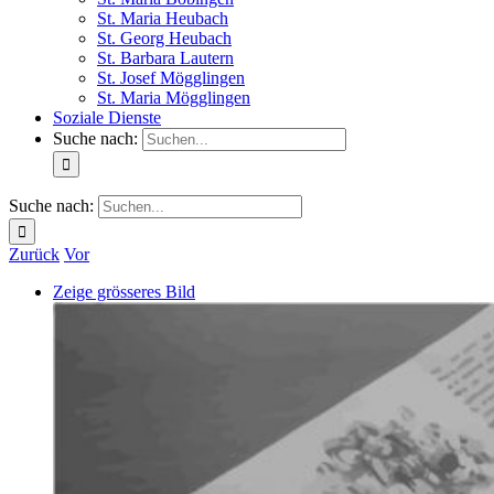
St. Maria Heubach
St. Georg Heubach
St. Barbara Lautern
St. Josef Mögglingen
St. Maria Mögglingen
Soziale Dienste
Suche nach:
Suche nach:
Zurück
Vor
Zeige grösseres Bild