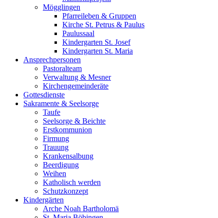
Mögglingen
Pfarreileben & Gruppen
Kirche St. Petrus & Paulus
Paulussaal
Kindergarten St. Josef
Kindergarten St. Maria
Ansprechpersonen
Pastoralteam
Verwaltung & Mesner
Kirchengemeinderäte
Gottesdienste
Sakramente & Seelsorge
Taufe
Seelsorge & Beichte
Erstkommunion
Firmung
Trauung
Krankensalbung
Beerdigung
Weihen
Katholisch werden
Schutzkonzept
Kindergärten
Arche Noah Bartholomä
St. Maria Böbingen