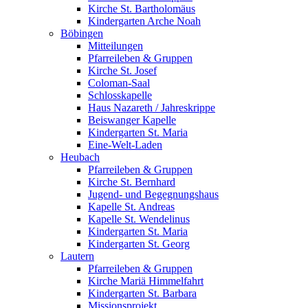
Kirche St. Bartholomäus
Kindergarten Arche Noah
Böbingen
Mitteilungen
Pfarreileben & Gruppen
Kirche St. Josef
Coloman-Saal
Schlosskapelle
Haus Nazareth / Jahreskrippe
Beiswanger Kapelle
Kindergarten St. Maria
Eine-Welt-Laden
Heubach
Pfarreileben & Gruppen
Kirche St. Bernhard
Jugend- und Begegnungshaus
Kapelle St. Andreas
Kapelle St. Wendelinus
Kindergarten St. Maria
Kindergarten St. Georg
Lautern
Pfarreileben & Gruppen
Kirche Mariä Himmelfahrt
Kindergarten St. Barbara
Missionsprojekt