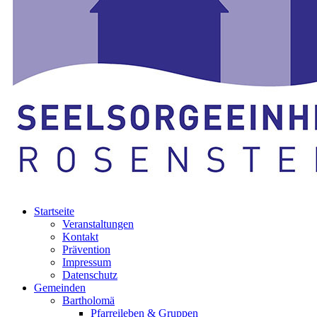
Startseite
Veranstaltungen
Kontakt
Prävention
Impressum
Datenschutz
Gemeinden
Bartholomä
Pfarreileben & Gruppen