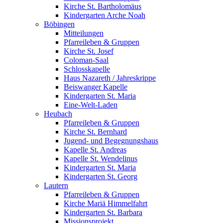
Kirche St. Bartholomäus
Kindergarten Arche Noah
Böbingen
Mitteilungen
Pfarreileben & Gruppen
Kirche St. Josef
Coloman-Saal
Schlosskapelle
Haus Nazareth / Jahreskrippe
Beiswanger Kapelle
Kindergarten St. Maria
Eine-Welt-Laden
Heubach
Pfarreileben & Gruppen
Kirche St. Bernhard
Jugend- und Begegnungshaus
Kapelle St. Andreas
Kapelle St. Wendelinus
Kindergarten St. Maria
Kindergarten St. Georg
Lautern
Pfarreileben & Gruppen
Kirche Mariä Himmelfahrt
Kindergarten St. Barbara
Missionsprojekt