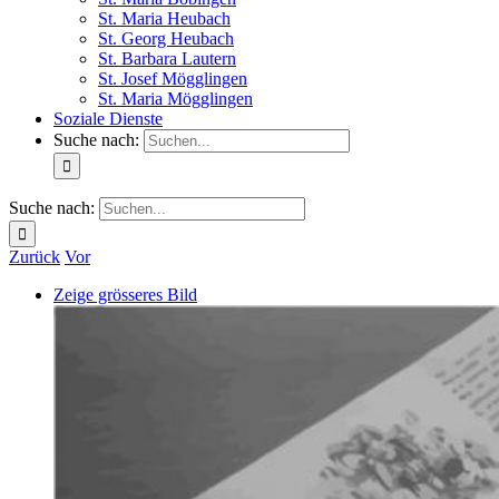
St. Maria Heubach
St. Georg Heubach
St. Barbara Lautern
St. Josef Mögglingen
St. Maria Mögglingen
Soziale Dienste
Suche nach:
Suche nach:
Zurück
Vor
Zeige grösseres Bild