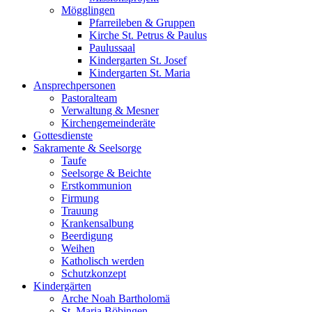
Mögglingen
Pfarreileben & Gruppen
Kirche St. Petrus & Paulus
Paulussaal
Kindergarten St. Josef
Kindergarten St. Maria
Ansprechpersonen
Pastoralteam
Verwaltung & Mesner
Kirchengemeinderäte
Gottesdienste
Sakramente & Seelsorge
Taufe
Seelsorge & Beichte
Erstkommunion
Firmung
Trauung
Krankensalbung
Beerdigung
Weihen
Katholisch werden
Schutzkonzept
Kindergärten
Arche Noah Bartholomä
St. Maria Böbingen