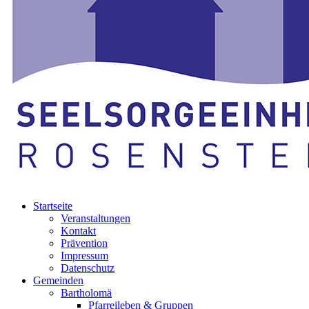
Startseite
Veranstaltungen
Kontakt
Prävention
Impressum
Datenschutz
Gemeinden
Bartholomä
Pfarreileben & Gruppen