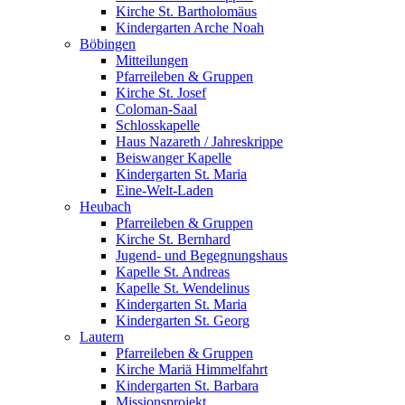
Kirche St. Bartholomäus
Kindergarten Arche Noah
Böbingen
Mitteilungen
Pfarreileben & Gruppen
Kirche St. Josef
Coloman-Saal
Schlosskapelle
Haus Nazareth / Jahreskrippe
Beiswanger Kapelle
Kindergarten St. Maria
Eine-Welt-Laden
Heubach
Pfarreileben & Gruppen
Kirche St. Bernhard
Jugend- und Begegnungshaus
Kapelle St. Andreas
Kapelle St. Wendelinus
Kindergarten St. Maria
Kindergarten St. Georg
Lautern
Pfarreileben & Gruppen
Kirche Mariä Himmelfahrt
Kindergarten St. Barbara
Missionsprojekt