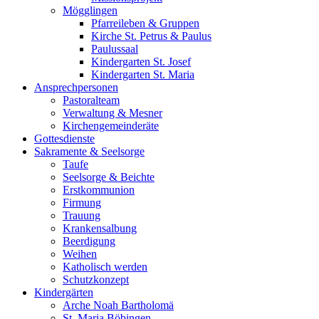
Mögglingen
Pfarreileben & Gruppen
Kirche St. Petrus & Paulus
Paulussaal
Kindergarten St. Josef
Kindergarten St. Maria
Ansprechpersonen
Pastoralteam
Verwaltung & Mesner
Kirchengemeinderäte
Gottesdienste
Sakramente & Seelsorge
Taufe
Seelsorge & Beichte
Erstkommunion
Firmung
Trauung
Krankensalbung
Beerdigung
Weihen
Katholisch werden
Schutzkonzept
Kindergärten
Arche Noah Bartholomä
St. Maria Böbingen