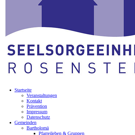
Startseite
Veranstaltungen
Kontakt
Prävention
Impressum
Datenschutz
Gemeinden
Bartholomä
Pfarreileben & Gruppen