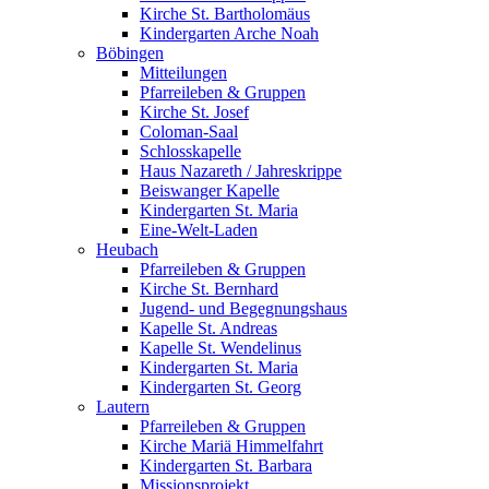
Kirche St. Bartholomäus
Kindergarten Arche Noah
Böbingen
Mitteilungen
Pfarreileben & Gruppen
Kirche St. Josef
Coloman-Saal
Schlosskapelle
Haus Nazareth / Jahreskrippe
Beiswanger Kapelle
Kindergarten St. Maria
Eine-Welt-Laden
Heubach
Pfarreileben & Gruppen
Kirche St. Bernhard
Jugend- und Begegnungshaus
Kapelle St. Andreas
Kapelle St. Wendelinus
Kindergarten St. Maria
Kindergarten St. Georg
Lautern
Pfarreileben & Gruppen
Kirche Mariä Himmelfahrt
Kindergarten St. Barbara
Missionsprojekt