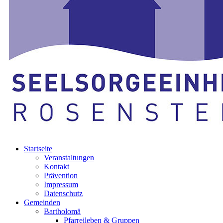
Startseite
Veranstaltungen
Kontakt
Prävention
Impressum
Datenschutz
Gemeinden
Bartholomä
Pfarreileben & Gruppen