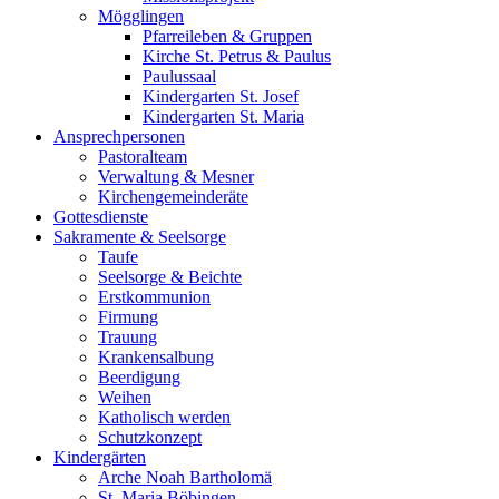
Mögglingen
Pfarreileben & Gruppen
Kirche St. Petrus & Paulus
Paulussaal
Kindergarten St. Josef
Kindergarten St. Maria
Ansprechpersonen
Pastoralteam
Verwaltung & Mesner
Kirchengemeinderäte
Gottesdienste
Sakramente & Seelsorge
Taufe
Seelsorge & Beichte
Erstkommunion
Firmung
Trauung
Krankensalbung
Beerdigung
Weihen
Katholisch werden
Schutzkonzept
Kindergärten
Arche Noah Bartholomä
St. Maria Böbingen