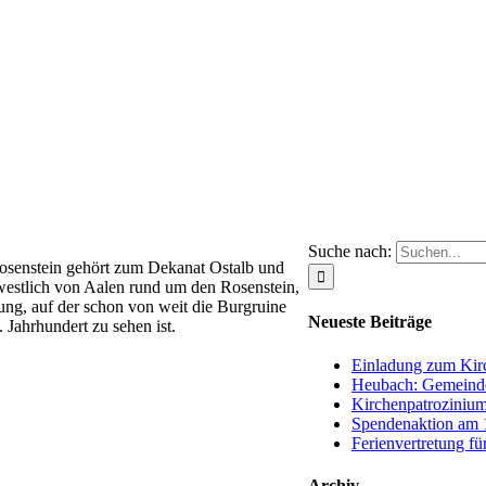
Suche nach:
Rosenstein gehört zum Dekanat Ostalb und
 westlich von Aalen rund um den Rosenstein,
ng, auf der schon von weit die Burgruine
Neueste Beiträge
 Jahrhundert zu sehen ist.
Einladung zum Kirc
Heubach: Gemeinde
Kirchenpatrozinium
Spendenaktion am 1
Ferienvertretung fü
Archiv