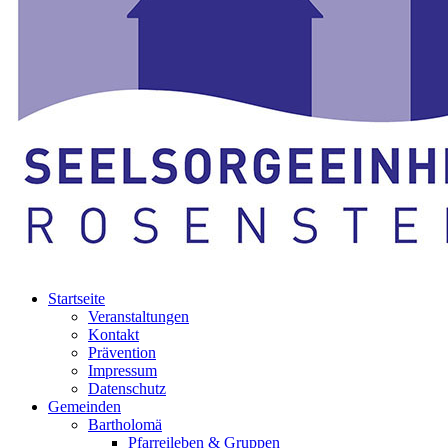
Startseite
Veranstaltungen
Kontakt
Prävention
Impressum
Datenschutz
Gemeinden
Bartholomä
Pfarreileben & Gruppen