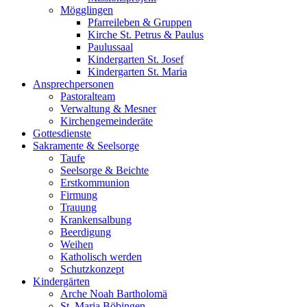
Mögglingen
Pfarreileben & Gruppen
Kirche St. Petrus & Paulus
Paulussaal
Kindergarten St. Josef
Kindergarten St. Maria
Ansprechpersonen
Pastoralteam
Verwaltung & Mesner
Kirchengemeinderäte
Gottesdienste
Sakramente & Seelsorge
Taufe
Seelsorge & Beichte
Erstkommunion
Firmung
Trauung
Krankensalbung
Beerdigung
Weihen
Katholisch werden
Schutzkonzept
Kindergärten
Arche Noah Bartholomä
St. Maria Böbingen