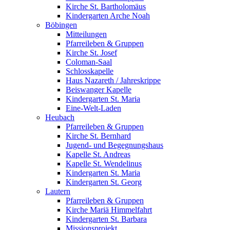
Kirche St. Bartholomäus
Kindergarten Arche Noah
Böbingen
Mitteilungen
Pfarreileben & Gruppen
Kirche St. Josef
Coloman-Saal
Schlosskapelle
Haus Nazareth / Jahreskrippe
Beiswanger Kapelle
Kindergarten St. Maria
Eine-Welt-Laden
Heubach
Pfarreileben & Gruppen
Kirche St. Bernhard
Jugend- und Begegnungshaus
Kapelle St. Andreas
Kapelle St. Wendelinus
Kindergarten St. Maria
Kindergarten St. Georg
Lautern
Pfarreileben & Gruppen
Kirche Mariä Himmelfahrt
Kindergarten St. Barbara
Missionsprojekt