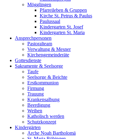
Mögglingen
Pfarreileben & Gruppen
Kirche St. Petrus & Paulus
Paulussaal
Kindergarten St. Josef
Kindergarten St. Maria
Ansprechpersonen
Pastoralteam
Verwaltung & Mesner
Kirchengemeinderäte
Gottesdienste
Sakramente & Seelsorge
Taufe
Seelsorge & Beichte
Erstkommunion
Firmung
Trauung
Krankensalbung
Beerdigung
Weihen
Katholisch werden
Schutzkonzept
Kindergärten
Arche Noah Bartholomä
St. Maria Böbingen