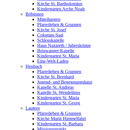
Kirche St. Bartholomäus
Kindergarten Arche Noah
Böbingen
Mitteilungen
Pfarreileben & Gruppen
Kirche St. Josef
Coloman-Saal
Schlosskapelle
Haus Nazareth / Jahreskrippe
Beiswanger Kapelle
Kindergarten St. Maria
Eine-Welt-Laden
Heubach
Pfarreileben & Gruppen
Kirche St. Bernhard
Jugend- und Begegnungshaus
Kapelle St. Andreas
Kapelle St. Wendelinus
Kindergarten St. Maria
Kindergarten St. Georg
Lautern
Pfarreileben & Gruppen
Kirche Mariä Himmelfahrt
Kindergarten St. Barbara
Missionsprojekt