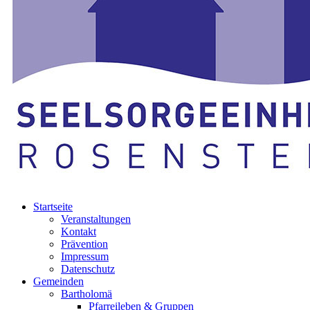
Startseite
Veranstaltungen
Kontakt
Prävention
Impressum
Datenschutz
Gemeinden
Bartholomä
Pfarreileben & Gruppen