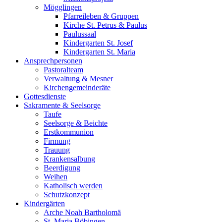
Mögglingen
Pfarreileben & Gruppen
Kirche St. Petrus & Paulus
Paulussaal
Kindergarten St. Josef
Kindergarten St. Maria
Ansprechpersonen
Pastoralteam
Verwaltung & Mesner
Kirchengemeinderäte
Gottesdienste
Sakramente & Seelsorge
Taufe
Seelsorge & Beichte
Erstkommunion
Firmung
Trauung
Krankensalbung
Beerdigung
Weihen
Katholisch werden
Schutzkonzept
Kindergärten
Arche Noah Bartholomä
St. Maria Böbingen