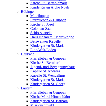
Kirche St. Bartholomäus
Kindergarten Arche Noah
Böbingen
Mitteilungen
Pfarreileben & Gruppen
Kirche St. Josef
Coloman-Saal
Schlosskapelle
Haus Nazareth / Jahreskrippe
Beiswanger Kapelle
Kindergarten St. Maria
Eine-Welt-Laden
Heubach
Pfarreileben & Gruppen
Kirche St. Bernhard
Jugend- und Begegnungshaus
Kapelle St. Andreas
Kapelle St. Wendelinus
Kindergarten St. Maria
Kindergarten St. Georg
Lautern
Pfarreileben & Gruppen
Kirche Mariä Himmelfahrt
Kindergarten St. Barbara
Missionsprojekt