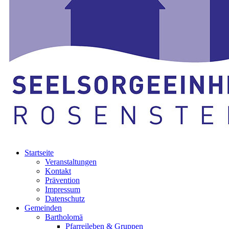
Startseite
Veranstaltungen
Kontakt
Prävention
Impressum
Datenschutz
Gemeinden
Bartholomä
Pfarreileben & Gruppen