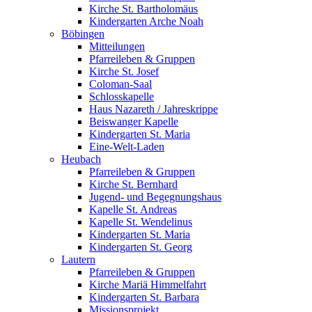
Kirche St. Bartholomäus
Kindergarten Arche Noah
Böbingen
Mitteilungen
Pfarreileben & Gruppen
Kirche St. Josef
Coloman-Saal
Schlosskapelle
Haus Nazareth / Jahreskrippe
Beiswanger Kapelle
Kindergarten St. Maria
Eine-Welt-Laden
Heubach
Pfarreileben & Gruppen
Kirche St. Bernhard
Jugend- und Begegnungshaus
Kapelle St. Andreas
Kapelle St. Wendelinus
Kindergarten St. Maria
Kindergarten St. Georg
Lautern
Pfarreileben & Gruppen
Kirche Mariä Himmelfahrt
Kindergarten St. Barbara
Missionsprojekt