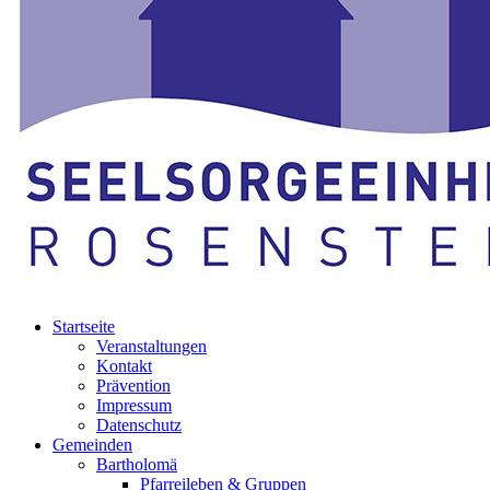
Startseite
Veranstaltungen
Kontakt
Prävention
Impressum
Datenschutz
Gemeinden
Bartholomä
Pfarreileben & Gruppen