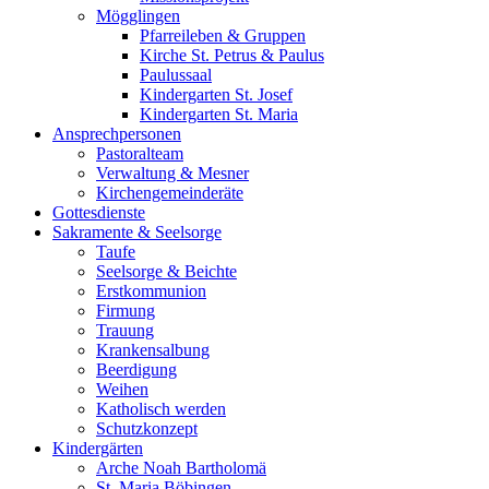
Mögglingen
Pfarreileben & Gruppen
Kirche St. Petrus & Paulus
Paulussaal
Kindergarten St. Josef
Kindergarten St. Maria
Ansprechpersonen
Pastoralteam
Verwaltung & Mesner
Kirchengemeinderäte
Gottesdienste
Sakramente & Seelsorge
Taufe
Seelsorge & Beichte
Erstkommunion
Firmung
Trauung
Krankensalbung
Beerdigung
Weihen
Katholisch werden
Schutzkonzept
Kindergärten
Arche Noah Bartholomä
St. Maria Böbingen