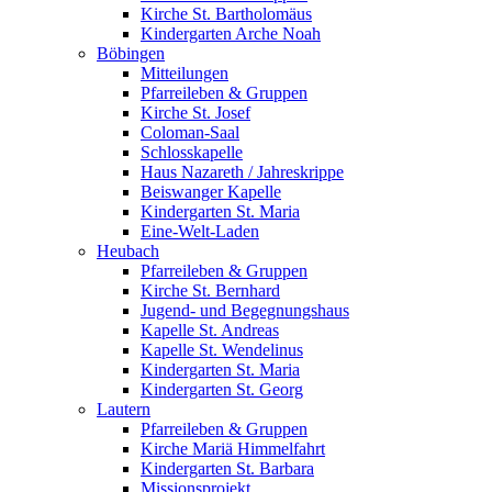
Kirche St. Bartholomäus
Kindergarten Arche Noah
Böbingen
Mitteilungen
Pfarreileben & Gruppen
Kirche St. Josef
Coloman-Saal
Schlosskapelle
Haus Nazareth / Jahreskrippe
Beiswanger Kapelle
Kindergarten St. Maria
Eine-Welt-Laden
Heubach
Pfarreileben & Gruppen
Kirche St. Bernhard
Jugend- und Begegnungshaus
Kapelle St. Andreas
Kapelle St. Wendelinus
Kindergarten St. Maria
Kindergarten St. Georg
Lautern
Pfarreileben & Gruppen
Kirche Mariä Himmelfahrt
Kindergarten St. Barbara
Missionsprojekt