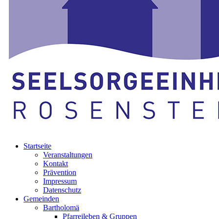
Startseite
Veranstaltungen
Kontakt
Prävention
Impressum
Datenschutz
Gemeinden
Bartholomä
Pfarreileben & Gruppen