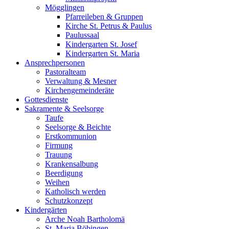
Mögglingen
Pfarreileben & Gruppen
Kirche St. Petrus & Paulus
Paulussaal
Kindergarten St. Josef
Kindergarten St. Maria
Ansprechpersonen
Pastoralteam
Verwaltung & Mesner
Kirchengemeinderäte
Gottesdienste
Sakramente & Seelsorge
Taufe
Seelsorge & Beichte
Erstkommunion
Firmung
Trauung
Krankensalbung
Beerdigung
Weihen
Katholisch werden
Schutzkonzept
Kindergärten
Arche Noah Bartholomä
St. Maria Böbingen