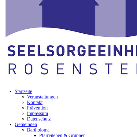
Startseite
Veranstaltungen
Kontakt
Prävention
Impressum
Datenschutz
Gemeinden
Bartholomä
Pfarreileben & Gruppen