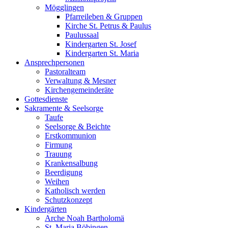
Mögglingen
Pfarreileben & Gruppen
Kirche St. Petrus & Paulus
Paulussaal
Kindergarten St. Josef
Kindergarten St. Maria
Ansprechpersonen
Pastoralteam
Verwaltung & Mesner
Kirchengemeinderäte
Gottesdienste
Sakramente & Seelsorge
Taufe
Seelsorge & Beichte
Erstkommunion
Firmung
Trauung
Krankensalbung
Beerdigung
Weihen
Katholisch werden
Schutzkonzept
Kindergärten
Arche Noah Bartholomä
St. Maria Böbingen