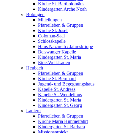
Kirche St. Bartholomäus
Kindergarten Arche Noah
Böbingen
Mitteilungen
Pfarreileben & Gruppen
Kirche St. Josef
Coloman-Saal
Schlosskapelle
Haus Nazareth / Jahreskrippe
Beiswanger Kapelle
Kindergarten St. Maria
Eine-Welt-Laden
Heubach
Pfarreileben & Gruppen
Kirche St. Bernhard
Jugend- und Begegnungshaus
Kapelle St. Andreas
Kapelle St. Wendelinus
Kindergarten St. Maria
Kindergarten St. Georg
Lautern
Pfarreileben & Gruppen
Kirche Mariä Himmelfahrt
Kindergarten St. Barbara
Missionsprojekt