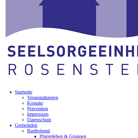
Startseite
Veranstaltungen
Kontakt
Prävention
Impressum
Datenschutz
Gemeinden
Bartholomä
Pfarreileben & Gruppen