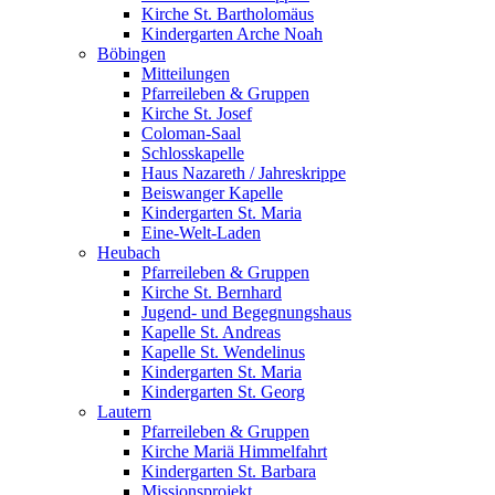
Kirche St. Bartholomäus
Kindergarten Arche Noah
Böbingen
Mitteilungen
Pfarreileben & Gruppen
Kirche St. Josef
Coloman-Saal
Schlosskapelle
Haus Nazareth / Jahreskrippe
Beiswanger Kapelle
Kindergarten St. Maria
Eine-Welt-Laden
Heubach
Pfarreileben & Gruppen
Kirche St. Bernhard
Jugend- und Begegnungshaus
Kapelle St. Andreas
Kapelle St. Wendelinus
Kindergarten St. Maria
Kindergarten St. Georg
Lautern
Pfarreileben & Gruppen
Kirche Mariä Himmelfahrt
Kindergarten St. Barbara
Missionsprojekt