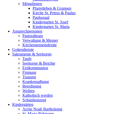
Mögglingen
Pfarreileben & Gruppen
Kirche St. Petrus & Paulus
Paulussaal
Kindergarten St. Josef
Kindergarten St. Maria
Ansprechpersonen
Pastoralteam
Verwaltung & Mesner
Kirchengemeinderäte
Gottesdienste
Sakramente & Seelsorge
Taufe
Seelsorge & Beichte
Erstkommunion
Firmung
Trauung
Krankensalbung
Beerdigung
Weihen
Katholisch werden
Schutzkonzept
Kindergärten
Arche Noah Bartholomä
St. Maria Böbingen