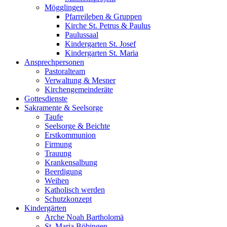
Mögglingen
Pfarreileben & Gruppen
Kirche St. Petrus & Paulus
Paulussaal
Kindergarten St. Josef
Kindergarten St. Maria
Ansprechpersonen
Pastoralteam
Verwaltung & Mesner
Kirchengemeinderäte
Gottesdienste
Sakramente & Seelsorge
Taufe
Seelsorge & Beichte
Erstkommunion
Firmung
Trauung
Krankensalbung
Beerdigung
Weihen
Katholisch werden
Schutzkonzept
Kindergärten
Arche Noah Bartholomä
St. Maria Böbingen