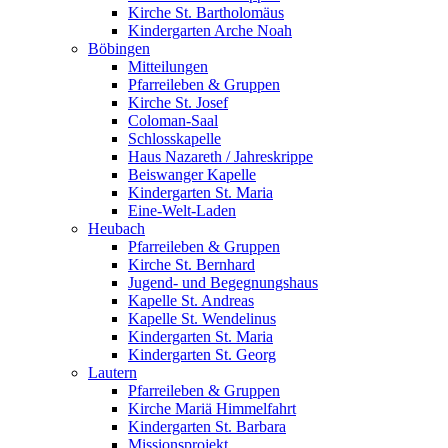
Kirche St. Bartholomäus
Kindergarten Arche Noah
Böbingen
Mitteilungen
Pfarreileben & Gruppen
Kirche St. Josef
Coloman-Saal
Schlosskapelle
Haus Nazareth / Jahreskrippe
Beiswanger Kapelle
Kindergarten St. Maria
Eine-Welt-Laden
Heubach
Pfarreileben & Gruppen
Kirche St. Bernhard
Jugend- und Begegnungshaus
Kapelle St. Andreas
Kapelle St. Wendelinus
Kindergarten St. Maria
Kindergarten St. Georg
Lautern
Pfarreileben & Gruppen
Kirche Mariä Himmelfahrt
Kindergarten St. Barbara
Missionsprojekt