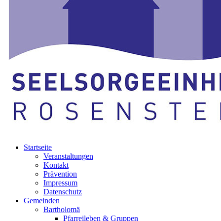
Startseite
Veranstaltungen
Kontakt
Prävention
Impressum
Datenschutz
Gemeinden
Bartholomä
Pfarreileben & Gruppen