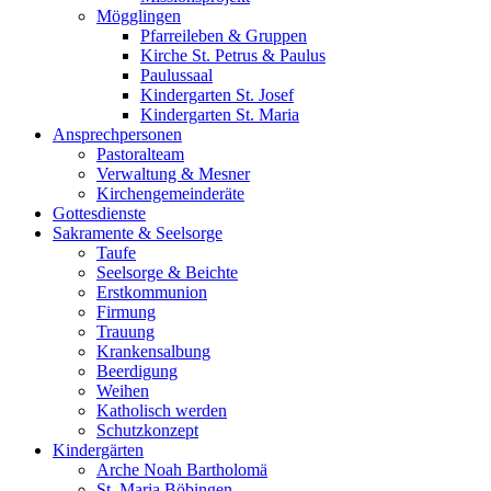
Mögglingen
Pfarreileben & Gruppen
Kirche St. Petrus & Paulus
Paulussaal
Kindergarten St. Josef
Kindergarten St. Maria
Ansprechpersonen
Pastoralteam
Verwaltung & Mesner
Kirchengemeinderäte
Gottesdienste
Sakramente & Seelsorge
Taufe
Seelsorge & Beichte
Erstkommunion
Firmung
Trauung
Krankensalbung
Beerdigung
Weihen
Katholisch werden
Schutzkonzept
Kindergärten
Arche Noah Bartholomä
St. Maria Böbingen