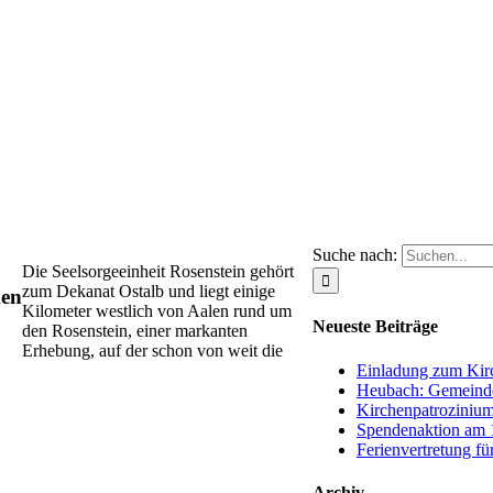
Suche nach:
Die Seelsorgeeinheit Rosenstein gehört
zum Dekanat Ostalb und liegt einige
men
Kilometer westlich von Aalen rund um
Neueste Beiträge
den Rosenstein, einer markanten
Erhebung, auf der schon von weit die
Einladung zum Kirc
Heubach: Gemeinde
Kirchenpatrozinium
Spendenaktion am 1
Ferienvertretung fü
Archiv