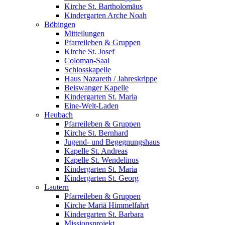
Kirche St. Bartholomäus
Kindergarten Arche Noah
Böbingen
Mitteilungen
Pfarreileben & Gruppen
Kirche St. Josef
Coloman-Saal
Schlosskapelle
Haus Nazareth / Jahreskrippe
Beiswanger Kapelle
Kindergarten St. Maria
Eine-Welt-Laden
Heubach
Pfarreileben & Gruppen
Kirche St. Bernhard
Jugend- und Begegnungshaus
Kapelle St. Andreas
Kapelle St. Wendelinus
Kindergarten St. Maria
Kindergarten St. Georg
Lautern
Pfarreileben & Gruppen
Kirche Mariä Himmelfahrt
Kindergarten St. Barbara
Missionsprojekt