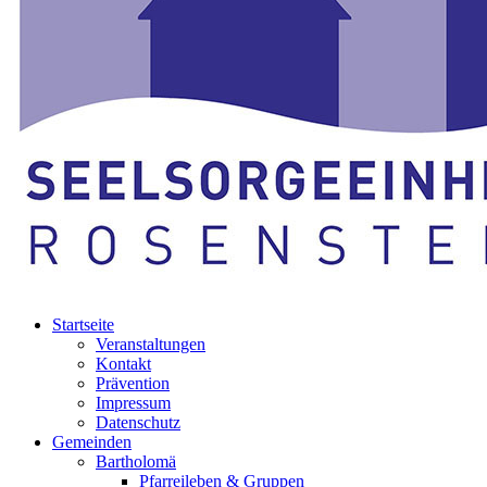
Startseite
Veranstaltungen
Kontakt
Prävention
Impressum
Datenschutz
Gemeinden
Bartholomä
Pfarreileben & Gruppen