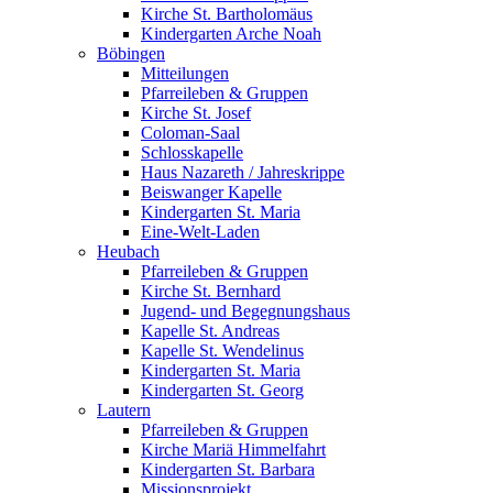
Kirche St. Bartholomäus
Kindergarten Arche Noah
Böbingen
Mitteilungen
Pfarreileben & Gruppen
Kirche St. Josef
Coloman-Saal
Schlosskapelle
Haus Nazareth / Jahreskrippe
Beiswanger Kapelle
Kindergarten St. Maria
Eine-Welt-Laden
Heubach
Pfarreileben & Gruppen
Kirche St. Bernhard
Jugend- und Begegnungshaus
Kapelle St. Andreas
Kapelle St. Wendelinus
Kindergarten St. Maria
Kindergarten St. Georg
Lautern
Pfarreileben & Gruppen
Kirche Mariä Himmelfahrt
Kindergarten St. Barbara
Missionsprojekt