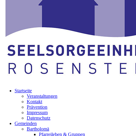
Startseite
Veranstaltungen
Kontakt
Prävention
Impressum
Datenschutz
Gemeinden
Bartholomä
Pfarreileben & Gruppen