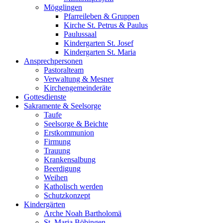
Mögglingen
Pfarreileben & Gruppen
Kirche St. Petrus & Paulus
Paulussaal
Kindergarten St. Josef
Kindergarten St. Maria
Ansprechpersonen
Pastoralteam
Verwaltung & Mesner
Kirchengemeinderäte
Gottesdienste
Sakramente & Seelsorge
Taufe
Seelsorge & Beichte
Erstkommunion
Firmung
Trauung
Krankensalbung
Beerdigung
Weihen
Katholisch werden
Schutzkonzept
Kindergärten
Arche Noah Bartholomä
St. Maria Böbingen