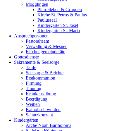
Mögglingen
Pfarreileben & Gruppen
Kirche St. Petrus & Paulus
Paulussaal
Kindergarten St. Josef
Kindergarten St. Maria
Ansprechpersonen
Pastoralteam
Verwaltung & Mesner
Kirchengemeinderäte
Gottesdienste
Sakramente & Seelsorge
Taufe
Seelsorge & Beichte
Erstkommunion
Firmung
Trauung
Krankensalbung
Beerdigung
Weihen
Katholisch werden
Schutzkonzept
Kindergärten
Arche Noah Bartholomä
St. Maria Böbingen