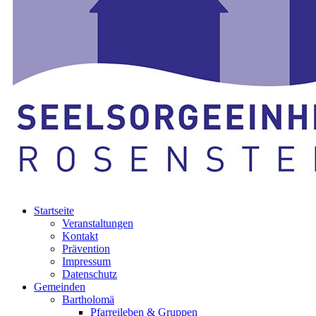
Startseite
Veranstaltungen
Kontakt
Prävention
Impressum
Datenschutz
Gemeinden
Bartholomä
Pfarreileben & Gruppen