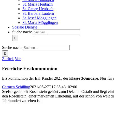
St. Maria Heubach
St. Georg Heubach
St. Barbara Lautern
St. Josef Mögglingen
St. Maria Mögglingen
Soziale Dienste
Suche nach:
Suche nach:
Zurück
Vor
Feierliche Erstkommunion
Erstkommunion der EK-Kinder 2021 der
Klasse 3c/andere
. Nur für
Carmen Schilling
2021-05-27T17:35:43+02:00
Seelsorgeeinheit Rosenstein gehört zum Dekanat Ostalb und liegt ei
den Rosenstein, einer markanten Erhebung, auf der schon von weit d
Jahrhundert zu sehen ist.