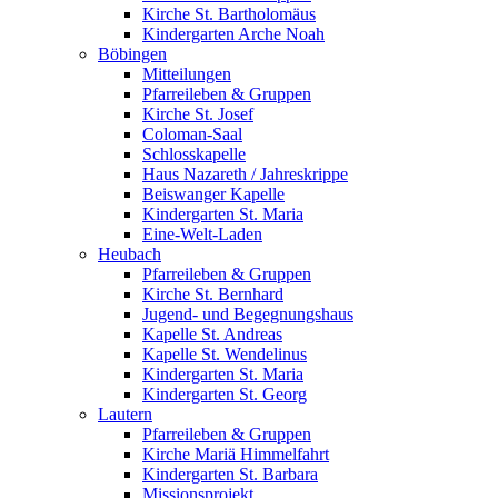
Kirche St. Bartholomäus
Kindergarten Arche Noah
Böbingen
Mitteilungen
Pfarreileben & Gruppen
Kirche St. Josef
Coloman-Saal
Schlosskapelle
Haus Nazareth / Jahreskrippe
Beiswanger Kapelle
Kindergarten St. Maria
Eine-Welt-Laden
Heubach
Pfarreileben & Gruppen
Kirche St. Bernhard
Jugend- und Begegnungshaus
Kapelle St. Andreas
Kapelle St. Wendelinus
Kindergarten St. Maria
Kindergarten St. Georg
Lautern
Pfarreileben & Gruppen
Kirche Mariä Himmelfahrt
Kindergarten St. Barbara
Missionsprojekt