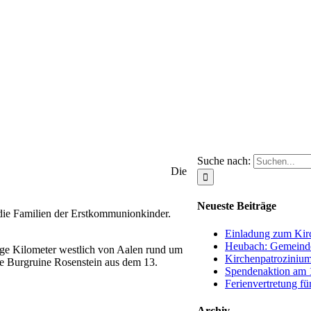
Suche nach:
Die
Neueste Beiträge
 die Familien der Erstkommunionkinder.
Einladung zum Kirc
Heubach: Gemeinde
nige Kilometer westlich von Aalen rund um
Kirchenpatrozinium
ie Burgruine Rosenstein aus dem 13.
Spendenaktion am 1
Ferienvertretung fü
Archiv