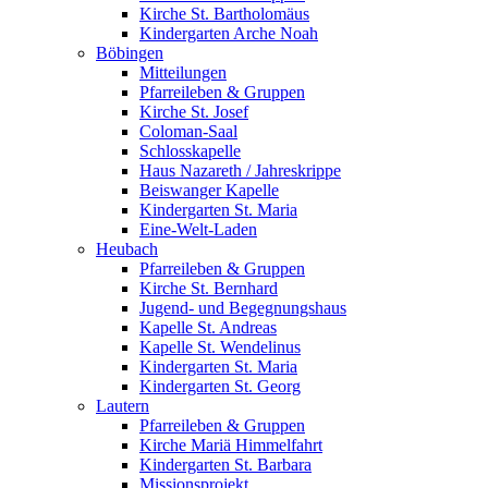
Kirche St. Bartholomäus
Kindergarten Arche Noah
Böbingen
Mitteilungen
Pfarreileben & Gruppen
Kirche St. Josef
Coloman-Saal
Schlosskapelle
Haus Nazareth / Jahreskrippe
Beiswanger Kapelle
Kindergarten St. Maria
Eine-Welt-Laden
Heubach
Pfarreileben & Gruppen
Kirche St. Bernhard
Jugend- und Begegnungshaus
Kapelle St. Andreas
Kapelle St. Wendelinus
Kindergarten St. Maria
Kindergarten St. Georg
Lautern
Pfarreileben & Gruppen
Kirche Mariä Himmelfahrt
Kindergarten St. Barbara
Missionsprojekt