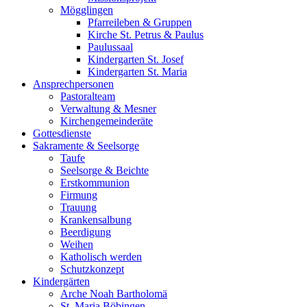
Mögglingen
Pfarreileben & Gruppen
Kirche St. Petrus & Paulus
Paulussaal
Kindergarten St. Josef
Kindergarten St. Maria
Ansprechpersonen
Pastoralteam
Verwaltung & Mesner
Kirchengemeinderäte
Gottesdienste
Sakramente & Seelsorge
Taufe
Seelsorge & Beichte
Erstkommunion
Firmung
Trauung
Krankensalbung
Beerdigung
Weihen
Katholisch werden
Schutzkonzept
Kindergärten
Arche Noah Bartholomä
St. Maria Böbingen