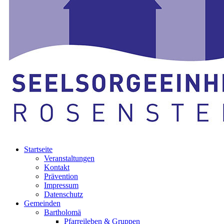
Startseite
Veranstaltungen
Kontakt
Prävention
Impressum
Datenschutz
Gemeinden
Bartholomä
Pfarreileben & Gruppen