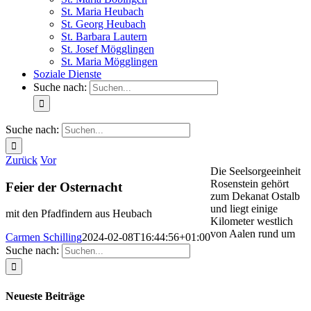
St. Maria Heubach
St. Georg Heubach
St. Barbara Lautern
St. Josef Mögglingen
St. Maria Mögglingen
Soziale Dienste
Suche nach:
Suche nach:
Zurück
Vor
Die Seelsorgeeinheit
Rosenstein gehört
Feier der Osternacht
zum Dekanat Ostalb
und liegt einige
mit den Pfadfindern aus Heubach
Kilometer westlich
von Aalen rund um
Carmen Schilling
2024-02-08T16:44:56+01:00
Suche nach:
Neueste Beiträge