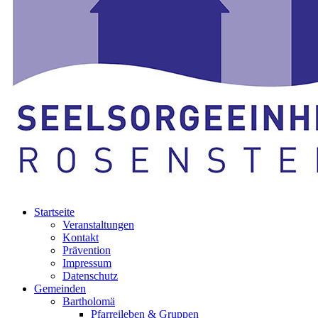
Startseite
Veranstaltungen
Kontakt
Prävention
Impressum
Datenschutz
Gemeinden
Bartholomä
Pfarreileben & Gruppen