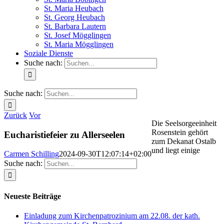
St. Maria Heubach
St. Georg Heubach
St. Barbara Lautern
St. Josef Mögglingen
St. Maria Mögglingen
Soziale Dienste
Suche nach:
Suche nach:
Zurück
Vor
Die Seelsorgeeinheit
Rosenstein gehört
Eucharistiefeier zu Allerseelen
zum Dekanat Ostalb
und liegt einige
Carmen Schilling
2024-09-30T12:07:14+02:00
Suche nach:
Neueste Beiträge
Einladung zum Kirchenpatrozinium am 22.08. der kath.