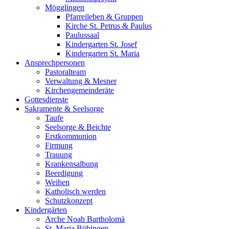
Mögglingen
Pfarreileben & Gruppen
Kirche St. Petrus & Paulus
Paulussaal
Kindergarten St. Josef
Kindergarten St. Maria
Ansprechpersonen
Pastoralteam
Verwaltung & Mesner
Kirchengemeinderäte
Gottesdienste
Sakramente & Seelsorge
Taufe
Seelsorge & Beichte
Erstkommunion
Firmung
Trauung
Krankensalbung
Beerdigung
Weihen
Katholisch werden
Schutzkonzept
Kindergärten
Arche Noah Bartholomä
St. Maria Böbingen