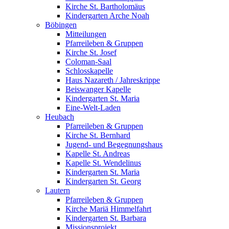
Kirche St. Bartholomäus
Kindergarten Arche Noah
Böbingen
Mitteilungen
Pfarreileben & Gruppen
Kirche St. Josef
Coloman-Saal
Schlosskapelle
Haus Nazareth / Jahreskrippe
Beiswanger Kapelle
Kindergarten St. Maria
Eine-Welt-Laden
Heubach
Pfarreileben & Gruppen
Kirche St. Bernhard
Jugend- und Begegnungshaus
Kapelle St. Andreas
Kapelle St. Wendelinus
Kindergarten St. Maria
Kindergarten St. Georg
Lautern
Pfarreileben & Gruppen
Kirche Mariä Himmelfahrt
Kindergarten St. Barbara
Missionsprojekt